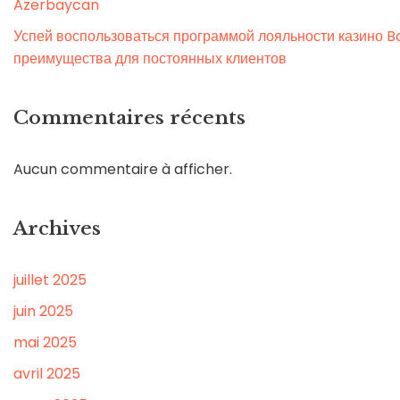
Azerbaycan
Успей воспользоваться программой лояльности казино Bo
преимущества для постоянных клиентов
Commentaires récents
Aucun commentaire à afficher.
Archives
juillet 2025
juin 2025
mai 2025
avril 2025