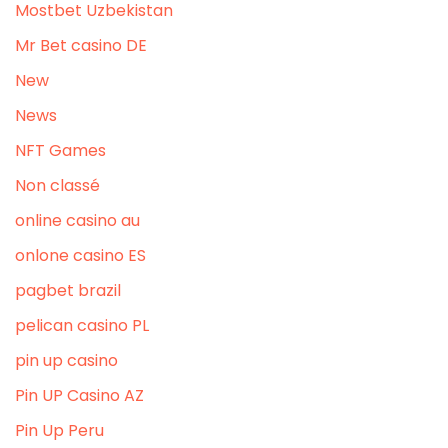
Mostbet Uzbekistan
Mr Bet casino DE
New
News
NFT Games
Non classé
online casino au
onlone casino ES
pagbet brazil
pelican casino PL
pin up casino
Pin UP Casino AZ
Pin Up Peru