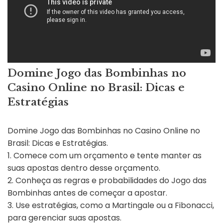
Domine Jogo das Bombinhas no
Casino Online no Brasil: Dicas e
Estratégias
Domine Jogo das Bombinhas no Casino Online no
Brasil: Dicas e Estratégias.
1. Comece com um orçamento e tente manter as
suas apostas dentro desse orçamento.
2. Conheça as regras e probabilidades do Jogo das
Bombinhas antes de começar a apostar.
3. Use estratégias, como a Martingale ou a Fibonacci,
para gerenciar suas apostas.