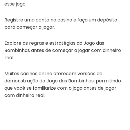
esse jogo.
Registre uma conta no casino e faça um depósito
para começar a jogar.
Explore as regras e estratégias do Jogo das
Bombinhas antes de começar a jogar com dinheiro
real.
Muitos casinos online oferecem versões de
demonstração do Jogo das Bombinhas, permitindo
que você se familiarize com o jogo antes de jogar
com dinheiro real.