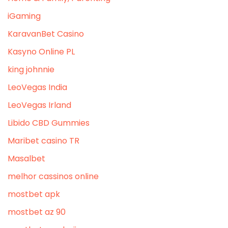
iGaming
KaravanBet Casino
Kasyno Online PL
king johnnie
LeoVegas India
LeoVegas Irland
Libido CBD Gummies
Maribet casino TR
Masalbet
melhor cassinos online
mostbet apk
mostbet az 90