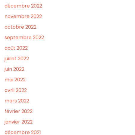
décembre 2022
novembre 2022
octobre 2022
septembre 2022
août 2022
juillet 2022
juin 2022
mai 2022
avril 2022
mars 2022
février 2022
janvier 2022
décembre 2021