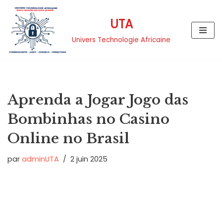
UTA
Aller
au
Univers Technologie Africaine
contenu
Aprenda a Jogar Jogo das
Bombinhas no Casino
Online no Brasil
par
adminUTA
2 juin 2025