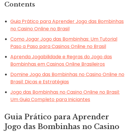
Contents
Guia Prático para Aprender Jogo das Bombinhas
no Casino Online no Brasil
Como Jogar Jogo das Bombinhas: Um Tutorial
Paso a Paso para Casinos Online no Brasil
Aprenda Jogabilidade e Regras do Jogo das
Bombinhas em Casinos Online Brasileiros
Domine Jogo das Bombinhas no Casino Online no
Brasil: Dicas e Estratégias
Jogo das Bombinhas no Casino Online no Brasil:
Um Guia Completo para Iniciantes
Guia Prático para Aprender
Jogo das Bombinhas no Casino