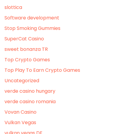
slottica
Software development
Stop Smoking Gummies
SuperCat Casino
sweet bonanza TR
Top Crypto Games
Top Play To Earn Crypto Games
Uncategorized
verde casino hungary
verde casino romania
Vovan Casino
Vulkan Vegas
vulkan vegas DE