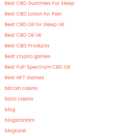
Best CBD Gummies For Sleep
Best CBD Lotion for Pain
Best CBD Oil for Sleep UK
Best CBD Oil UK
Best CBD Products
Best crypto games
Best Full-Spectrum CBD Oil
Best NFT Games
bitcoin casino
bizzo casino
blog
blogstanitim
blogtanit