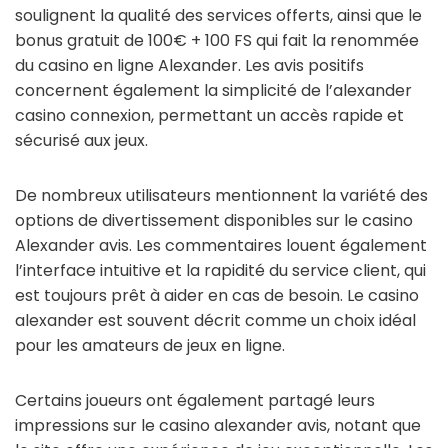
soulignent la qualité des services offerts, ainsi que le
bonus gratuit de 100€ + 100 FS qui fait la renommée
du casino en ligne Alexander. Les avis positifs
concernent également la simplicité de l’alexander
casino connexion, permettant un accès rapide et
sécurisé aux jeux.
De nombreux utilisateurs mentionnent la variété des
options de divertissement disponibles sur le casino
Alexander avis. Les commentaires louent également
l’interface intuitive et la rapidité du service client, qui
est toujours prêt à aider en cas de besoin. Le casino
alexander est souvent décrit comme un choix idéal
pour les amateurs de jeux en ligne.
Certains joueurs ont également partagé leurs
impressions sur le casino alexander avis, notant que