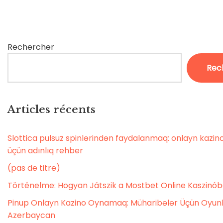
Rechercher
Rec
Articles récents
Slottica pulsuz spinlərindən faydalanmaq: onlayn kaz
üçün adınlıq rehber
(pas de titre)
Történelme: Hogyan Játszik a Mostbet Online Kaszinó
Pinup Onlayn Kazino Oynamaq: Müharibələr Üçün Oyunl
Azerbaycan