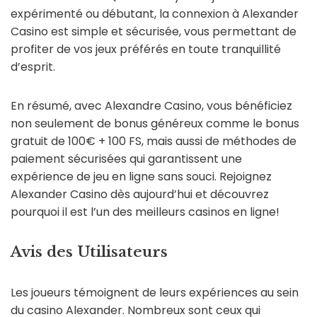
expérimenté ou débutant, la connexion à Alexander
Casino est simple et sécurisée, vous permettant de
profiter de vos jeux préférés en toute tranquillité
d’esprit.
En résumé, avec Alexandre Casino, vous bénéficiez
non seulement de bonus généreux comme le bonus
gratuit de 100€ + 100 FS, mais aussi de méthodes de
paiement sécurisées qui garantissent une
expérience de jeu en ligne sans souci. Rejoignez
Alexander Casino dès aujourd’hui et découvrez
pourquoi il est l’un des meilleurs casinos en ligne!
Avis des Utilisateurs
Les joueurs témoignent de leurs expériences au sein
du casino Alexander. Nombreux sont ceux qui