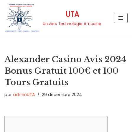
UTA
Aller
au
Univers Technologie Africaine
contenu
Alexander Casino Avis 2024
Bonus Gratuit 100€ et 100
Tours Gratuits
par
adminUTA
29 décembre 2024