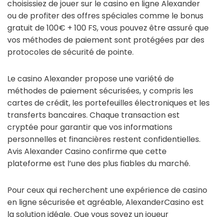
choisissiez de jouer sur le casino en ligne Alexander
ou de profiter des offres spéciales comme le bonus
gratuit de 100€ + 100 FS, vous pouvez être assuré que
vos méthodes de paiement sont protégées par des
protocoles de sécurité de pointe.
Le casino Alexander propose une variété de
méthodes de paiement sécurisées, y compris les
cartes de crédit, les portefeuilles électroniques et les
transferts bancaires. Chaque transaction est
cryptée pour garantir que vos informations
personnelles et financières restent confidentielles.
Avis Alexander Casino confirme que cette
plateforme est l’une des plus fiables du marché.
Pour ceux qui recherchent une expérience de casino
en ligne sécurisée et agréable, AlexanderCasino est
la solution idéale. Que vous soyez un joueur