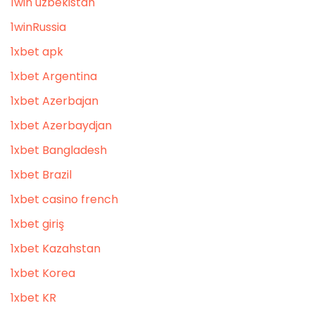
1win uzbekistan
1winRussia
1xbet apk
1xbet Argentina
1xbet Azerbajan
1xbet Azerbaydjan
1xbet Bangladesh
1xbet Brazil
1xbet casino french
1xbet giriş
1xbet Kazahstan
1xbet Korea
1xbet KR