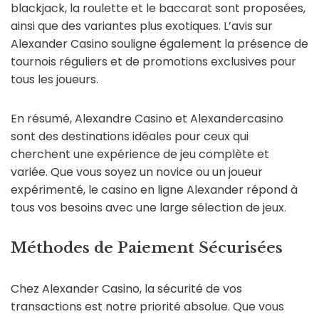
blackjack, la roulette et le baccarat sont proposées,
ainsi que des variantes plus exotiques. L’avis sur
Alexander Casino souligne également la présence de
tournois réguliers et de promotions exclusives pour
tous les joueurs.
En résumé, Alexandre Casino et Alexandercasino
sont des destinations idéales pour ceux qui
cherchent une expérience de jeu complète et
variée. Que vous soyez un novice ou un joueur
expérimenté, le casino en ligne Alexander répond à
tous vos besoins avec une large sélection de jeux.
Méthodes de Paiement Sécurisées
Chez Alexander Casino, la sécurité de vos
transactions est notre priorité absolue. Que vous