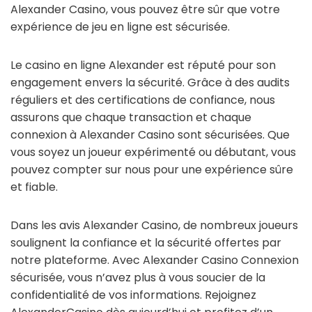
Alexander Casino, vous pouvez être sûr que votre
expérience de jeu en ligne est sécurisée.
Le casino en ligne Alexander est réputé pour son
engagement envers la sécurité. Grâce à des audits
réguliers et des certifications de confiance, nous
assurons que chaque transaction et chaque
connexion à Alexander Casino sont sécurisées. Que
vous soyez un joueur expérimenté ou débutant, vous
pouvez compter sur nous pour une expérience sûre
et fiable.
Dans les avis Alexander Casino, de nombreux joueurs
soulignent la confiance et la sécurité offertes par
notre plateforme. Avec Alexander Casino Connexion
sécurisée, vous n’avez plus à vous soucier de la
confidentialité de vos informations. Rejoignez