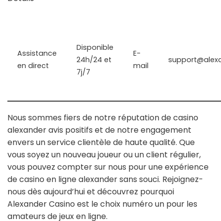
Disponible
Assistance
E-
24h/24 et
support@alex
en direct
mail
7j/7
Nous sommes fiers de notre réputation de casino
alexander avis positifs et de notre engagement
envers un service clientèle de haute qualité. Que
vous soyez un nouveau joueur ou un client régulier,
vous pouvez compter sur nous pour une expérience
de casino en ligne alexander sans souci. Rejoignez-
nous dès aujourd’hui et découvrez pourquoi
Alexander Casino est le choix numéro un pour les
amateurs de jeux en ligne.