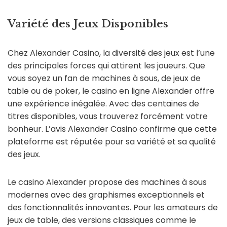
Variété des Jeux Disponibles
Chez Alexander Casino, la diversité des jeux est l’une
des principales forces qui attirent les joueurs. Que
vous soyez un fan de machines à sous, de jeux de
table ou de poker, le casino en ligne Alexander offre
une expérience inégalée. Avec des centaines de
titres disponibles, vous trouverez forcément votre
bonheur. L’avis Alexander Casino confirme que cette
plateforme est réputée pour sa variété et sa qualité
des jeux.
Le casino Alexander propose des machines à sous
modernes avec des graphismes exceptionnels et
des fonctionnalités innovantes. Pour les amateurs de
jeux de table, des versions classiques comme le