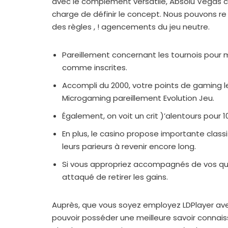
avec le complément versatile, Absolu Vegas 
charge de définir le concept. Nous pouvons re re
des règles , ! agencements du jeu neutre.
Pareillement concernant les tournois pour 
comme inscrites.
Accompli du 2000, votre points de gaming l
Microgaming pareillement Evolution Jeu.
Également, on voit un crit )’alentours pour 
En plus, le casino propose importante classi
leurs parieurs à revenir encore long.
Si vous appropriez accompagnés de vos que
attaqué de retirer les gains.
Auprès, que vous soyez employez LDPlayer avec
pouvoir posséder une meilleure savoir conna