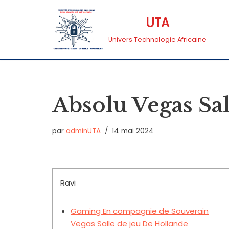
UTA
Aller
Univers Technologie Africaine
au
contenu
Absolu Vegas Sal
par
adminUTA
14 mai 2024
Ravi
Gaming En compagnie de Souverain
Vegas Salle de jeu De Hollande