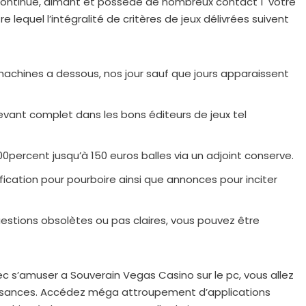
continue, aimant et possède de nombreux contact í votre
 lequel l’intégralité de critères de jeux délivrées suivent
machines a dessous, nos jour sauf que jours apparaissent
evant complet dans les bons éditeurs de jeux tel
100percent jusqu’à 150 euros balles via un adjoint conserve.
fication pour pourboire ainsi que annonces pour inciter
stions obsolètes ou pas claires, vous pouvez être
 s’amuser a Souverain Vegas Casino sur le pc, vous allez
issances. Accédez méga attroupement d’applications