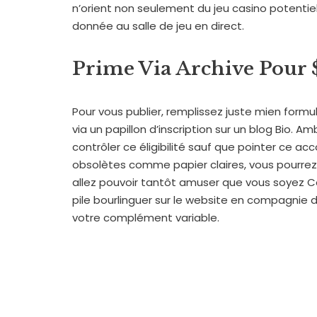
n’orient non seulement du jeu casino potentie
donnée au salle de jeu en direct.
Prime Via Archive Pour 
Pour vous publier, remplissez juste mien form
via un papillon d’inscription sur un blog Bio. 
contrôler ce éligibilité sauf que pointer ce a
obsolètes comme papier claires, vous pourrez
allez pouvoir tantôt amuser que vous soyez C
pile bourlinguer sur le website en compagnie d
votre complément variable.