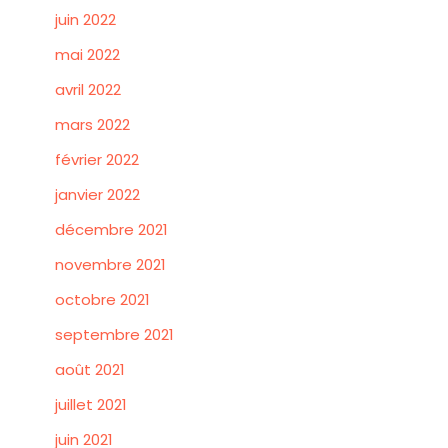
juin 2022
mai 2022
avril 2022
mars 2022
février 2022
janvier 2022
décembre 2021
novembre 2021
octobre 2021
septembre 2021
août 2021
juillet 2021
juin 2021