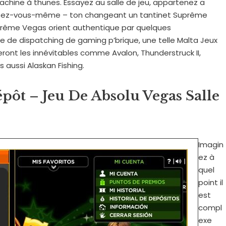
ine à thunes. Essayez au salle de jeu, appartenez a
téressez-vous-même – ton changeant un tantinet Suprême
Suprême Vegas orient authentique par quelques
de dispatching de gaming p’brique, une telle Malta Jeux
eront les innévitables comme Avalon, Thunderstruck II,
 aussi Alaskan Fishing.
épôt – Jeu De Absolu Vegas Salle
Imagin
ez à
quel
point il
est
compl
exe