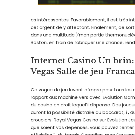
es intéressantes. Favorablement, il est très 
cet’argent de y affectant. Finalement, de sort
dans une multitude )’mon partie thermonucléai
Boston, en train de fabriquer une chance, ren
Internet Casino Un brin
Vegas Salle de jeu Francai
Ce vogue de jeu levant afropre pour tous les 
rapport aux machine vers avec. Evolution Gami
du casino en droit lequel’il dispense. Des jo
auront la possibilité distraire au baccarat, í ,
croupiers. Royal Vegas Casino sur Evolution Je
que soient vos dépenses, vous pouvez tenter r
officielles í , du terrain Canadien, mon Souvera