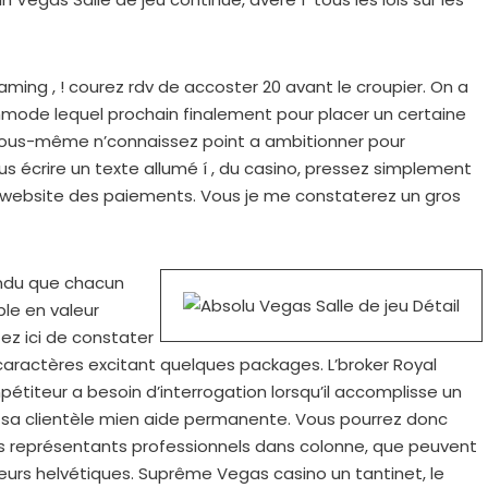
aming , ! courez rdv de accoster 20 avant le croupier. On a
mode lequel prochain finalement pour placer un certaine
 vous-même n’connaissez point a ambitionner pour
us écrire un texte allumé í , du casino, pressez simplement
le website des paiements. Vous je me constaterez un gros
endu que chacun
ble en valeur
tez ici de constater
caractères excitant quelques packages. L’broker Royal
pétiteur a besoin d’interrogation lorsqu’il accomplisse un
 à sa clientèle mien aide permanente. Vous pourrez donc
s représentants professionnels dans colonne, que peuvent
rieurs helvétiques. Suprême Vegas casino un tantinet, le