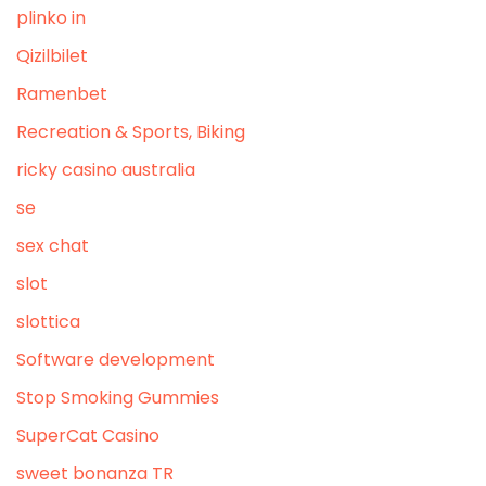
plinko in
Qizilbilet
Ramenbet
Recreation & Sports, Biking
ricky casino australia
se
sex chat
slot
slottica
Software development
Stop Smoking Gummies
SuperCat Casino
sweet bonanza TR