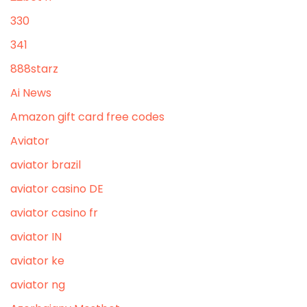
330
341
888starz
Ai News
Amazon gift card free codes
Aviator
aviator brazil
aviator casino DE
aviator casino fr
aviator IN
aviator ke
aviator ng