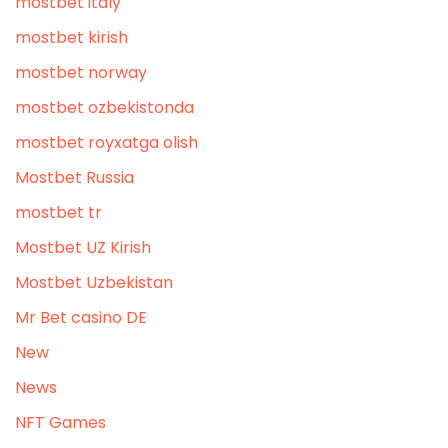
mostbet italy
mostbet kirish
mostbet norway
mostbet ozbekistonda
mostbet royxatga olish
Mostbet Russia
mostbet tr
Mostbet UZ Kirish
Mostbet Uzbekistan
Mr Bet casino DE
New
News
NFT Games