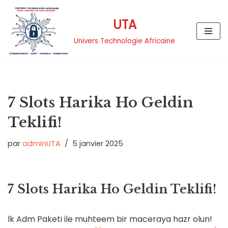
UTA
Aller
au
Univers Technologie Africaine
contenu
7 Slots Harika Ho Geldin
Teklifi!
par
adminUTA
5 janvier 2025
7 Slots Harika Ho Geldin Teklifi!
lk Adm Paketi ile muhteem bir maceraya hazr olun!