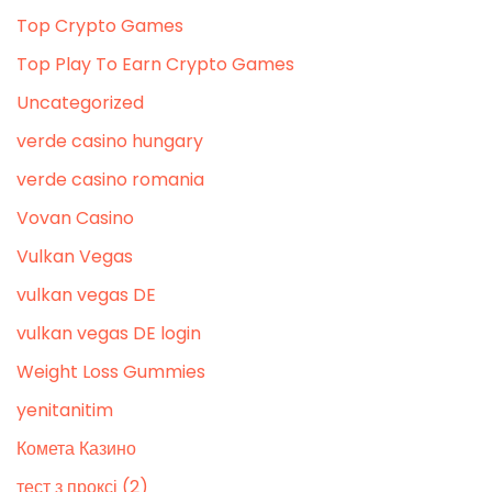
Top Crypto Games
Top Play To Earn Crypto Games
Uncategorized
verde casino hungary
verde casino romania
Vovan Casino
Vulkan Vegas
vulkan vegas DE
vulkan vegas DE login
Weight Loss Gummies
yenitanitim
Комета Казино
тест з проксі (2)