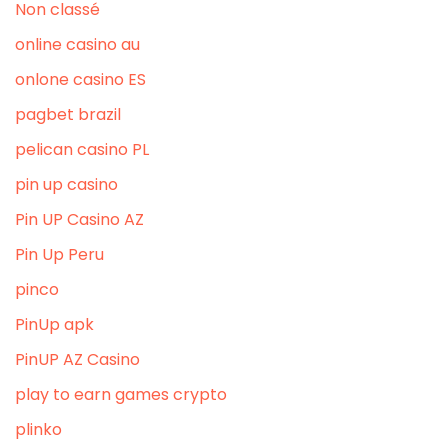
Non classé
online casino au
onlone casino ES
pagbet brazil
pelican casino PL
pin up casino
Pin UP Casino AZ
Pin Up Peru
pinco
PinUp apk
PinUP AZ Casino
play to earn games crypto
plinko