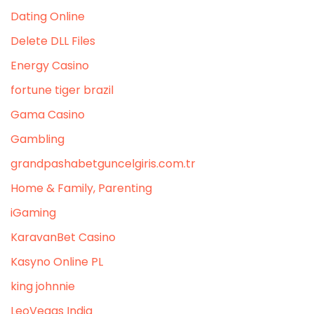
Dating Online
Delete DLL Files
Energy Casino
fortune tiger brazil
Gama Casino
Gambling
grandpashabetguncelgiris.com.tr
Home & Family, Parenting
iGaming
KaravanBet Casino
Kasyno Online PL
king johnnie
LeoVegas India