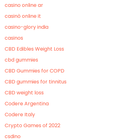
casino online ar
casinò online it
casino-glory india
casinos
CBD Edibles Weight Loss
cbd gummies
CBD Gummies for COPD
CBD gummies for tinnitus
CBD weight loss
Codere Argentina
Codere Italy
Crypto Games of 2022
csdino