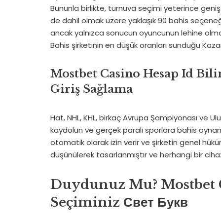
Bununla birlikte, turnuva seçimi yeterince geniştir
de dahil olmak üzere yaklaşık 90 bahis seçen
ancak yalnızca sonucun oyuncunun lehine olması
Bahis şirketinin en düşük oranları sunduğu Kazan
Mostbet Casino Hesap Id Bilinm
Giriş Sağlama
Hat, NHL, KHL, birkaç Avrupa Şampiyonası ve Ulus
kaydolun ve gerçek paralı sporlara bahis oynamak i
otomatik olarak izin verir ve şirketin genel hükü
düşünülerek tasarlanmıştır ve herhangi bir cih
Duydunuz Mu? Mostbet G
Seçiminiz Свет Букв