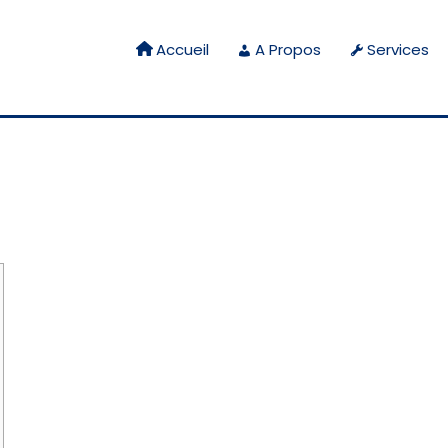
Accueil
A Propos
Services