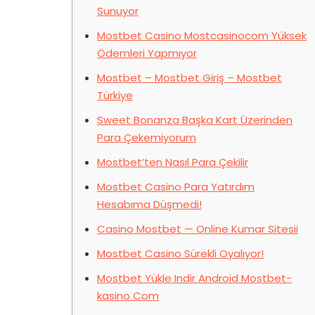
Sunuyor
Mostbet Casino Mostcasinocom Yüksek
Ödemleri Yapmıyor
Mostbet – Mostbet Giriş – Mostbet
Türkiye
Sweet Bonanza Başka Kart Üzerinden
Para Çekemiyorum
Mostbet’ten Nasıl Para Çekilir
Mostbet Casino Para Yatırdım
Hesabıma Düşmedi!
Casino Mostbet — Online Kumar Sitesii
Mostbet Casino Sürekli Oyalıyor!
Mostbet Yükle Indir Android Mostbet-
kasino Com