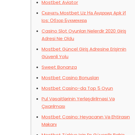
Mostbet Aviator
Скачать Mostbet Uz На Андроид Apk И
Ios: Обзор Букмекера
Casino Slot Oyunları Nelerdir 2020 Giriş
Adresi Ne Oldu
Mostbet Güncel Giriş Adresine Erişimin
Güvenli Yolu
Sweet Bonanza
Mostbet Casino Bonusları
Mostbet Casino-da Top 5 Oyun
Pul Vəsaitlərinin Yerləşdirilməsi Və
Çıxarılması
Mostbet Casino: Heyacanın Və Ehtirasın
Məkanı
Mostbet Türkiye Için En Güvenilir Bahis