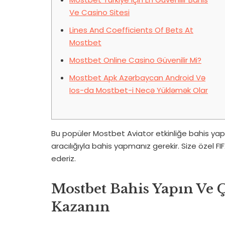
Ve Casino Sitesi
Lines And Coefficients Of Bets At
Mostbet
Mostbet Online Casino Güvenilir Mi?
Mostbet Apk Azərbaycan Android Və
Ios-da Mostbet-i Necə Yükləmək Olar
Bu popüler Mostbet Aviator etkinliğe bahis yap
aracılığıyla bahis yapmanız gerekir. Size özel
ederiz.
Mostbet Bahis Yapın Ve Ç
Kazanın