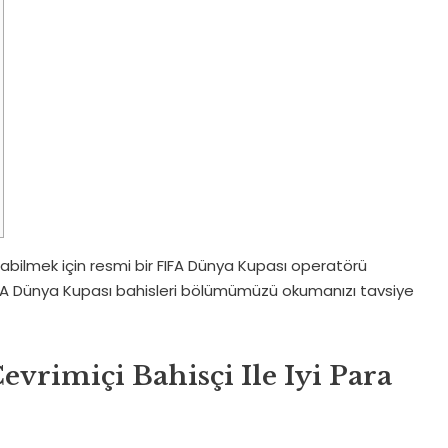
abilmek için resmi bir FIFA Dünya Kupası operatörü
 FIFA Dünya Kupası bahisleri bölümümüzü okumanızı tavsiye
evrimiçi Bahisçi Ile Iyi Para