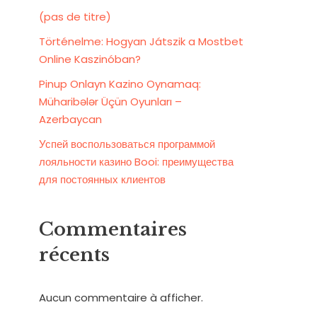
(pas de titre)
Történelme: Hogyan Játszik a Mostbet
Online Kaszinóban?
Pinup Onlayn Kazino Oynamaq:
Müharibələr Üçün Oyunları –
Azerbaycan
Успей воспользоваться программой
лояльности казино Booi: преимущества
для постоянных клиентов
Commentaires
récents
Aucun commentaire à afficher.