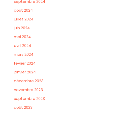
septembre 2024
août 2024
juillet 2024
juin 2024
mai 2024
avril 2024
mars 2024
février 2024
janvier 2024
décembre 2023
novembre 2023
septembre 2023
août 2023