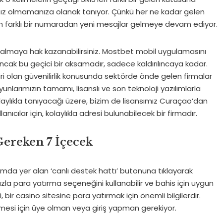
atsız olmamanıza olanak tanıyor. Çünkü her ne kadar gelen
n farklı bir numaradan yeni mesajlar gelmeye devam ediyor.
 almaya hak kazanabilirsiniz. Mostbet mobil uygulamasını
, ancak bu geçici bir aksamadır, sadece kaldırılıncaya kadar.
ri olan güvenilirlik konusunda sektörde önde gelen firmalar
oyunlarımızın tamamı, lisanslı ve son teknoloji yazılımlarla
olaylıkla tanıyacağı üzere, bizim de lisansımız Curaçao’dan
nıcılar için, kolaylıkla adresi bulunabilecek bir firmadır.
ereken 7 İçecek
mda yer alan ‘canlı destek hattı’ butonuna tıklayarak
ızla para yatırma seçeneğini kullanabilir ve bahis için uygun
i, bir casino sitesine para yatırmak için önemli bilgilerdir.
lmesi için üye olman veya giriş yapman gerekiyor.