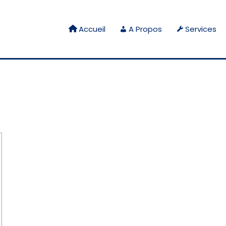
Accueil
A Propos
Services