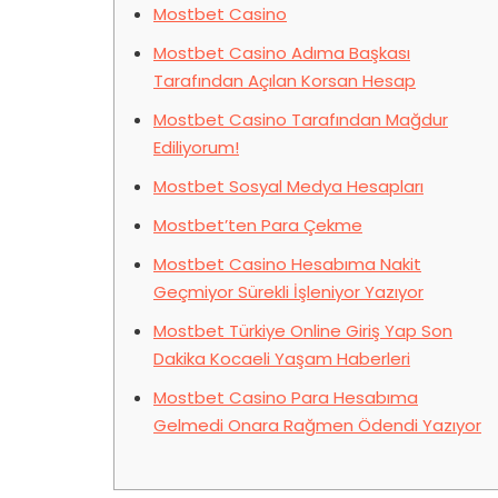
Mostbet Casino
Mostbet Casino Adıma Başkası
Tarafından Açılan Korsan Hesap
Mostbet Casino Tarafından Mağdur
Ediliyorum!
Mostbet Sosyal Medya Hesapları
Mostbet’ten Para Çekme
Mostbet Casino Hesabıma Nakit
Geçmiyor Sürekli İşleniyor Yazıyor
Mostbet Türkiye Online Giriş Yap Son
Dakika Kocaeli Yaşam Haberleri
Mostbet Casino Para Hesabıma
Gelmedi Onara Rağmen Ödendi Yazıyor