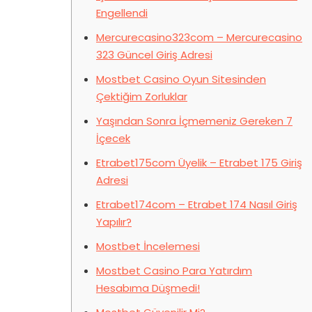
Engellendi
Mercurecasino323com – Mercurecasino
323 Güncel Giriş Adresi
Mostbet Casino Oyun Sitesinden
Çektiğim Zorluklar
Yaşından Sonra İçmemeniz Gereken 7
İçecek
Etrabet175com Üyelik – Etrabet 175 Giriş
Adresi
Etrabet174com – Etrabet 174 Nasıl Giriş
Yapılır?
Mostbet İncelemesi
Mostbet Casino Para Yatırdım
Hesabıma Düşmedi!