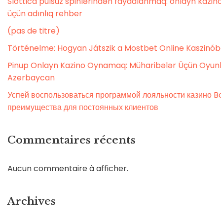
Slottica pulsuz spinlərindən faydalanmaq: onlayn kaz
üçün adınlıq rehber
(pas de titre)
Történelme: Hogyan Játszik a Mostbet Online Kaszinó
Pinup Onlayn Kazino Oynamaq: Müharibələr Üçün Oyunl
Azerbaycan
Успей воспользоваться программой лояльности казино Bo
преимущества для постоянных клиентов
Commentaires récents
Aucun commentaire à afficher.
Archives