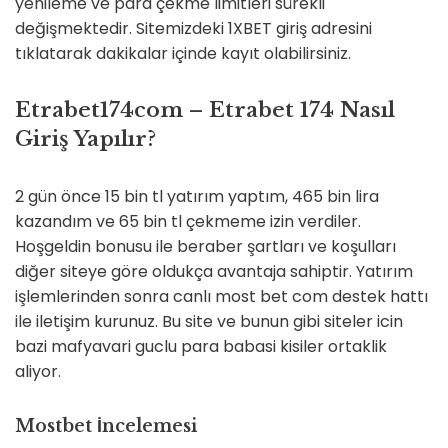
yenileme ve para çekme limitleri sürekli
değişmektedir. Sitemizdeki 1XBET giriş adresini
tıklatarak dakikalar içinde kayıt olabilirsiniz.
Etrabet174com – Etrabet 174 Nasıl
Giriş Yapılır?
2 gün önce 15 bin tl yatırım yaptım, 465 bin lira
kazandım ve 65 bin tl çekmeme izin verdiler.
Hoşgeldin bonusu ile beraber şartları ve koşulları
diğer siteye göre oldukça avantaja sahiptir. Yatırım
işlemlerinden sonra canlı most bet com destek hattı
ile iletişim kurunuz. Bu site ve bunun gibi siteler icin
bazi mafyavari guclu para babasi kisiler ortaklik
aliyor.
Mostbet İncelemesi