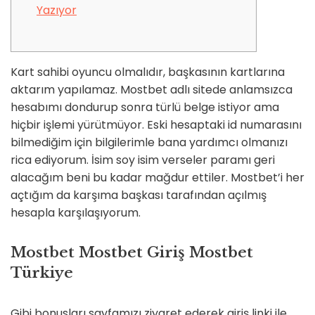
Yazıyor
Kart sahibi oyuncu olmalıdır, başkasının kartlarına
aktarım yapılamaz. Mostbet adlı sitede anlamsızca
hesabımı dondurup sonra türlü belge istiyor ama
hiçbir işlemi yürütmüyor. Eski hesaptaki id numarasını
bilmediğim için bilgilerimle bana yardımcı olmanızı
rica ediyorum. İsim soy isim verseler paramı geri
alacağım beni bu kadar mağdur ettiler. Mostbet’i her
açtığım da karşıma başkası tarafından açılmış
hesapla karşılaşıyorum.
Mostbet Mostbet Giriş Mostbet
Türkiye
Gibi bonusları sayfamızı ziyaret ederek giriş linki ile