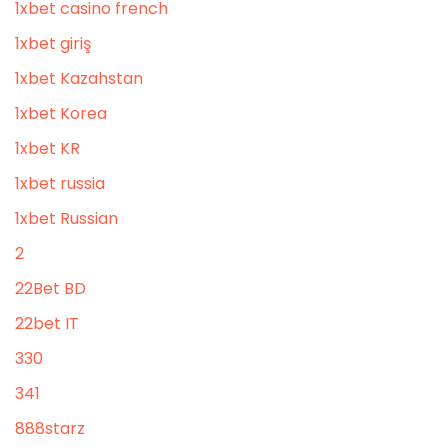
1xbet casino french
1xbet giriş
1xbet Kazahstan
1xbet Korea
1xbet KR
1xbet russia
1xbet Russian
2
22Bet BD
22bet IT
330
341
888starz