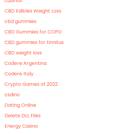
casinos
CBD Edibles Weight Loss
cbd gummies
CBD Gummies for COPD
CBD gummies for tinnitus
CBD weight loss
Codere Argentina
Codere Italy
Crypto Games of 2022
csdino
Dating Online
Delete DLL Files
Energy Casino