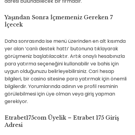
adresi bulunabilecek bir firmadır.
Yaşından Sonra İçmemeniz Gereken 7
İçecek
Daha sonrasında ise menü üzerinden en alt kısımda
yer alan ‘canlı destek hattı’ butonuna tıklayarak
görüşmeniz başlatılacaktır. Artık onaylı hesabınızla
para yatırma seçeneğini kullanabilir ve bahis için
uygun olduğunuzu belirleyebilirsiniz. Cari hesap
bilgileri, bir casino sitesine para yatırmak için önemli
bilgilerdir. Yorumlarında adının ve profil resminin
görülebilmesi için üye olman veya giriş yapman
gerekiyor.
Etrabet175com Üyelik – Etrabet 175 Giriş
Adresi