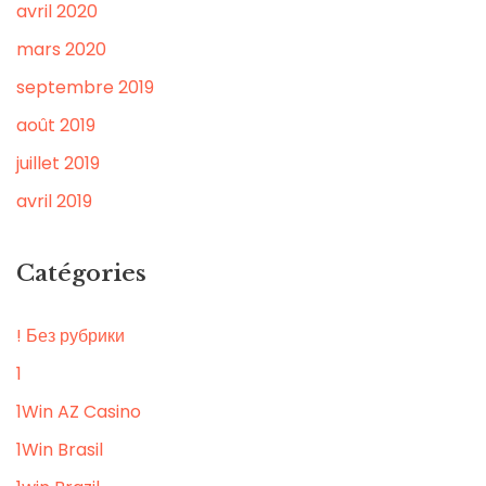
avril 2020
mars 2020
septembre 2019
août 2019
juillet 2019
avril 2019
Catégories
! Без рубрики
1
1Win AZ Casino
1Win Brasil