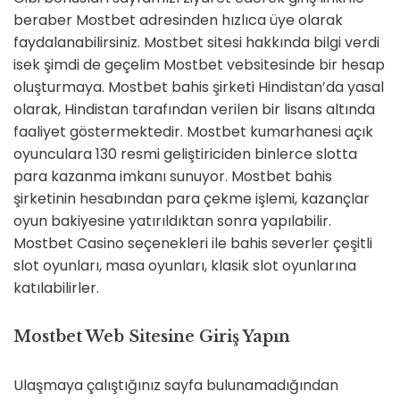
beraber Mostbet adresinden hızlıca üye olarak
faydalanabilirsiniz. Mostbet sitesi hakkında bilgi verdi
isek şimdi de geçelim Mostbet vebsitesinde bir hesap
oluşturmaya. Mostbet bahis şirketi Hindistan’da yasal
olarak, Hindistan tarafından verilen bir lisans altında
faaliyet göstermektedir. Mostbet kumarhanesi açık
oyunculara 130 resmi geliştiriciden binlerce slotta
para kazanma imkanı sunuyor. Mostbet bahis
şirketinin hesabından para çekme işlemi, kazançlar
oyun bakiyesine yatırıldıktan sonra yapılabilir.
Mostbet Casino seçenekleri ile bahis severler çeşitli
slot oyunları, masa oyunları, klasik slot oyunlarına
katılabilirler.
Mostbet Web Sitesine Giriş Yapın
Ulaşmaya çalıştığınız sayfa bulunamadığından