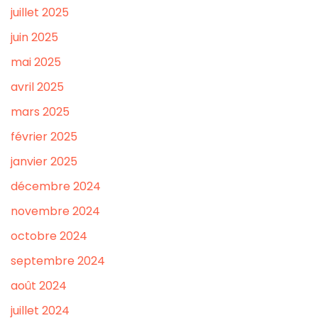
juillet 2025
juin 2025
mai 2025
avril 2025
mars 2025
février 2025
janvier 2025
décembre 2024
novembre 2024
octobre 2024
septembre 2024
août 2024
juillet 2024