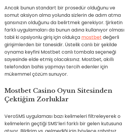
Ancak bunun standart bir prosedür olduğunu ve
somut aksiyon alma yolunda sizlerin de adım atma
şansınızın olduğunu da belirtmek gerekiyor. Şirketin
farklı uygulamaları da bunun adına kullanıyor olması
tabii ki opsiyonlu giriş için oldukça
mostbet
değerli
girişimlerden bir tanesidir. Üstelik canlı bir şekilde
oynama keyfini Mostbet canlı tombala seçeneği
sayesinde elde etmiş olacaksınız. Mostbet, akıllı
telefondan bahis yapmayı tercih edenler için
mükemmel çözüm sunuyor.
Mostbet Casino Oyun Sitesinden
Çektiğim Zorluklar
VeroSMS uygulaması bazı kelimeleri filtreleyerek o
kelimelerin geçtiği SMS’leri farklı bir gelen kutusuna
atıyor. Bildirim vs. gelmediği için böylece rahatsız