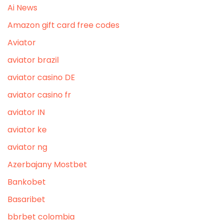
Ai News
Amazon gift card free codes
Aviator
aviator brazil
aviator casino DE
aviator casino fr
aviator IN
aviator ke
aviator ng
Azerbajany Mostbet
Bankobet
Basaribet
bbrbet colombia