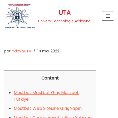
UTA
Aller
au
Univers Technologie Africaine
contenu
par
adminUTA
14 mai 2022
Content
Mostbet Mostbet Giriş Mostbet
Türkiye
Mostbet Web Sitesine Giriş Yapın
Mostbet Casino Hesaba Para Yatırma