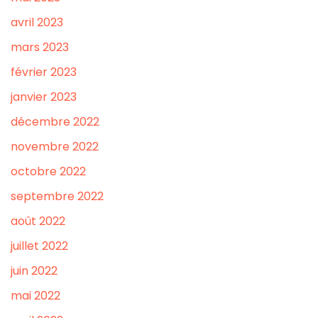
avril 2023
mars 2023
février 2023
janvier 2023
décembre 2022
novembre 2022
octobre 2022
septembre 2022
août 2022
juillet 2022
juin 2022
mai 2022