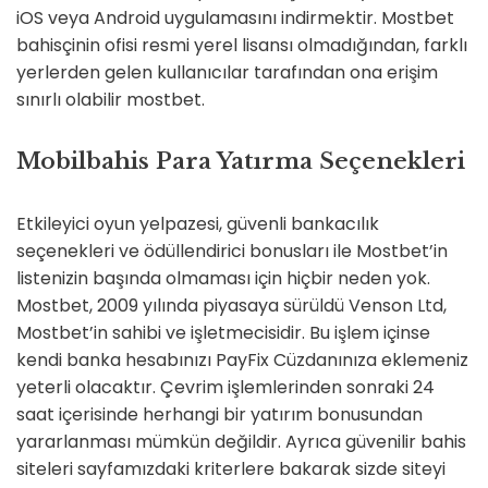
iOS veya Android uygulamasını indirmektir. Mostbet
bahisçinin ofisi resmi yerel lisansı olmadığından, farklı
yerlerden gelen kullanıcılar tarafından ona erişim
sınırlı olabilir mostbet.
Mobilbahis Para Yatırma Seçenekleri
Etkileyici oyun yelpazesi, güvenli bankacılık
seçenekleri ve ödüllendirici bonusları ile Mostbet’in
listenizin başında olmaması için hiçbir neden yok.
Mostbet, 2009 yılında piyasaya sürüldü Venson Ltd,
Mostbet’in sahibi ve işletmecisidir. Bu işlem içinse
kendi banka hesabınızı PayFix Cüzdanınıza eklemeniz
yeterli olacaktır. Çevrim işlemlerinden sonraki 24
saat içerisinde herhangi bir yatırım bonusundan
yararlanması mümkün değildir. Ayrıca güvenilir bahis
siteleri sayfamızdaki kriterlere bakarak sizde siteyi