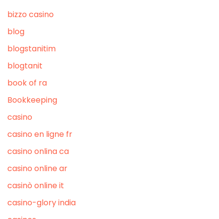
bizzo casino
blog
blogstanitim
blogtanit
book of ra
Bookkeeping
casino
casino en ligne fr
casino onlina ca
casino online ar
casinò online it
casino-glory india