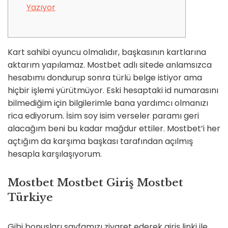
Yazıyor
Kart sahibi oyuncu olmalıdır, başkasının kartlarına
aktarım yapılamaz. Mostbet adlı sitede anlamsızca
hesabımı dondurup sonra türlü belge istiyor ama
hiçbir işlemi yürütmüyor. Eski hesaptaki id numarasını
bilmediğim için bilgilerimle bana yardımcı olmanızı
rica ediyorum. İsim soy isim verseler paramı geri
alacağım beni bu kadar mağdur ettiler. Mostbet’i her
açtığım da karşıma başkası tarafından açılmış
hesapla karşılaşıyorum.
Mostbet Mostbet Giriş Mostbet
Türkiye
Gibi bonusları sayfamızı ziyaret ederek giriş linki ile