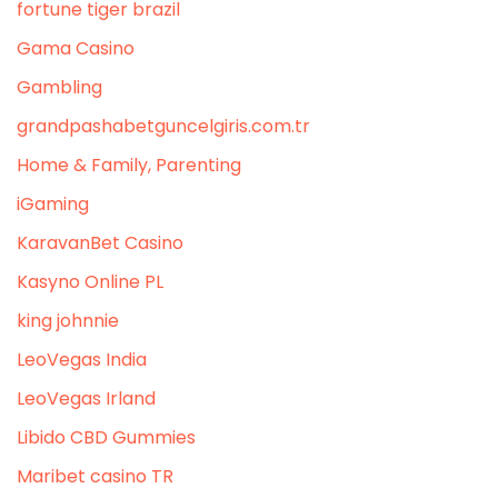
fortune tiger brazil
Gama Casino
Gambling
grandpashabetguncelgiris.com.tr
Home & Family, Parenting
iGaming
KaravanBet Casino
Kasyno Online PL
king johnnie
LeoVegas India
LeoVegas Irland
Libido CBD Gummies
Maribet casino TR