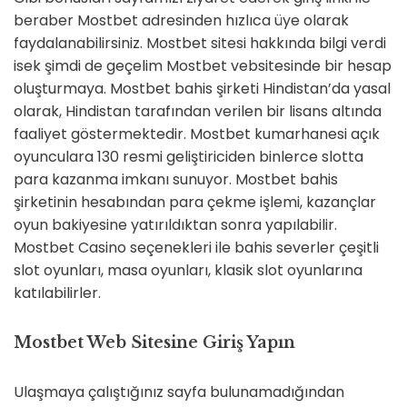
beraber Mostbet adresinden hızlıca üye olarak
faydalanabilirsiniz. Mostbet sitesi hakkında bilgi verdi
isek şimdi de geçelim Mostbet vebsitesinde bir hesap
oluşturmaya. Mostbet bahis şirketi Hindistan’da yasal
olarak, Hindistan tarafından verilen bir lisans altında
faaliyet göstermektedir. Mostbet kumarhanesi açık
oyunculara 130 resmi geliştiriciden binlerce slotta
para kazanma imkanı sunuyor. Mostbet bahis
şirketinin hesabından para çekme işlemi, kazançlar
oyun bakiyesine yatırıldıktan sonra yapılabilir.
Mostbet Casino seçenekleri ile bahis severler çeşitli
slot oyunları, masa oyunları, klasik slot oyunlarına
katılabilirler.
Mostbet Web Sitesine Giriş Yapın
Ulaşmaya çalıştığınız sayfa bulunamadığından