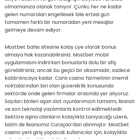
olmamanıza olanak tanıyor. Çünkü her ne kadar
gelen numaraları engellesek bile ertesi gün
tamamen farklı bir numaradan yeni mesajlar
gelmeye devam ediyor.
Mostbet bahis sitesine kolay üye olarak bonus
almaya hak kazanabilirsiniz. Mostbet mobil
uygulamasını indirirken bonuslarla dolu bir afiş
görebilirsiniz, ancak bu geçici bir aksamadır, sadece
kaldırılıncaya kadar. Canlı casino hizmetinin önemli
noktalarından biri olan güvenilirlik konusunda
sektörde önde gelen firmalar arasında yer alıyoruz.
Sayıları binleri aşan slot oyunlarımızın tamamı, lisanslı
ve son teknoloji yazılımlarla kontrol edilmektedir.
Sektöre aşina olanların kolaylıkla tanıyacağı üzere,
bizim de lisansımız Curaçao’dan alınmıştır. Mostbet
casino yeni giriş yapacak kullanıcılar için, kolaylıkla