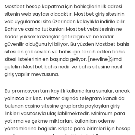
Mostbet hesap kapatma için bahisçilerin ilk adresi
sitenin web sayfası olacaktır. Mostbet giriş sitesinin
veb uygulaması site üzerinden kolaylıkla indirile bilir.
Bahis ve casino tutkunları Mostbet vebsitesinin ne
kadar yüksek kazançlar getirdiğini ve ne kadar
güvenilir olduğunu iyi biliyor. Bu yüzden Mostbet bahis
sitesi en çok sevilen ve bahis için tercih edilen bahis
sitesi listelerinin en başında geliyor. [newline]Şimdi
gelelim Mostbet bahis nedir ve bahis sitesine nasıl
giriş yapılır mevzusuna.
Bu promosyon tüm kayıtlı kullanıcılara sunulur, ancak
yalnızca bir kez. Twitter dışında telegram kanalı da
bulunan casino sitesine gruplarda paylaşılan giriş
linkleri vasıtasıyla ulaşılabilmektedir. Minimum para
yatırma ve çekme miktarları, kullanılan ödeme
yöntemlerine bağlıdır. Kripto para birimleri için hesap