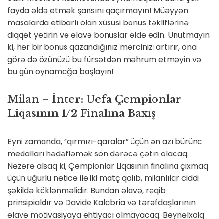
fayda əldə etmək şansını qaçırmayın! Müəyyən
masalarda etibarlı olan xüsusi bonus təkliflərinə
diqqət yetirin və əlavə bonuslar əldə edin. Unutmayın
ki, hər bir bonus qazandığınız mərcinizi artırır, ona
görə də özünüzü bu fürsətdən məhrum etməyin və
bu gün oynamağa başlayın!
Milan – İnter: Uefa Çempionlar
Liqasının 1/2 Finalına Baxış
Eyni zamanda, “qırmızı-qaralar” üçün ən azı bürünc
medalları hədəfləmək son dərəcə çətin olacaq.
Nəzərə alsaq ki, Çempionlar Liqasının finalına çıxmaq
üçün uğurlu nəticə ilə iki matç qalıb, milanlılar ciddi
şəkildə köklənməlidir. Bundan əlavə, rəqib
prinsipialdır və Davide Kalabria və tərəfdaşlarının
əlavə motivasiyaya ehtiyacı olmayacaq. Beynəlxalq