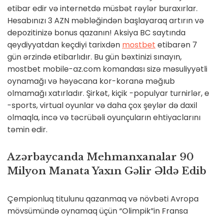
etibar edir və internetdə müsbət rəylər buraxırlar.
Hesabınızı 3 AZN məbləğindən başlayaraq artırın və
depozitinizə bonus qazanın! Aksiya BC saytında
qeydiyyatdan keçdiyi tarixdən
mostbet
etibarən 7
gün ərzində etibarlıdır. Bu gün bəxtinizi sınayın,
mostbet mobile-az.com komandası sizə məsuliyyətli
oynamağı və həyəcana kor-koranə məğıub
olmamağı xatırladır. Şirkət, kiçik -populyar turnirlər, e
-sports, virtual oyunlar və daha çox şeylər də daxil
olmaqla, incə və təcrübəli oyunçuların ehtiyaclarını
təmin edir.
Azərbaycanda Mehmanxanalar 90
Milyon Manata Yaxın Gəlir Əldə Edib
Çempionluq titulunu qazanmaq və növbəti Avropa
mövsümündə oynamaq üçün “Olimpik”in Fransa