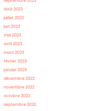
septembre 2023
août 2023
juillet 2023
juin 2023
mai 2023
avril 2023
mars 2023
février 2023
janvier 2023
décembre 2022
novembre 2022
octobre 2022
septembre 2022