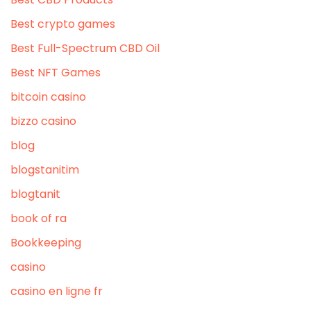
Best crypto games
Best Full-Spectrum CBD Oil
Best NFT Games
bitcoin casino
bizzo casino
blog
blogstanitim
blogtanit
book of ra
Bookkeeping
casino
casino en ligne fr