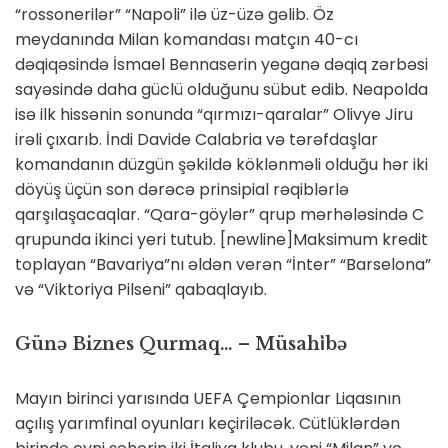
“rossonerilər” “Napoli” ilə üz-üzə gəlib. Öz
meydanında Milan komandası matçın 40-cı
dəqiqəsində İsmael Bennaserin yeganə dəqiq zərbəsi
sayəsində daha güclü olduğunu sübut edib. Neapolda
isə ilk hissənin sonunda “qırmızı-qaralar” Olivye Jiru
irəli çıxarıb. İndi Davide Calabria və tərəfdaşlar
komandanın düzgün şəkildə köklənməli olduğu hər iki
döyüş üçün son dərəcə prinsipial rəqiblərlə
qarşılaşacaqlar. “Qara-göylər” qrup mərhələsində C
qrupunda ikinci yeri tutub. [newline]Maksimum kredit
toplayan “Bavariya”nı əldən verən “İnter” “Barselona”
və “Viktoriya Pilseni” qabaqlayıb.
Günə Biznes Qurmaq… – Müsahi̇bə
Mayın birinci yarısında UEFA Çempionlar Liqasının
açılış yarımfinal oyunları keçiriləcək. Cütlüklərdən