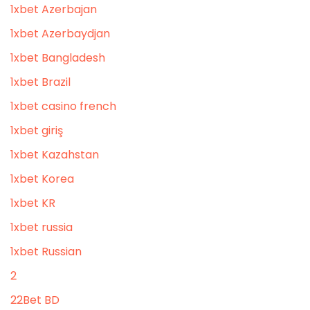
1xbet Azerbajan
1xbet Azerbaydjan
1xbet Bangladesh
1xbet Brazil
1xbet casino french
1xbet giriş
1xbet Kazahstan
1xbet Korea
1xbet KR
1xbet russia
1xbet Russian
2
22Bet BD