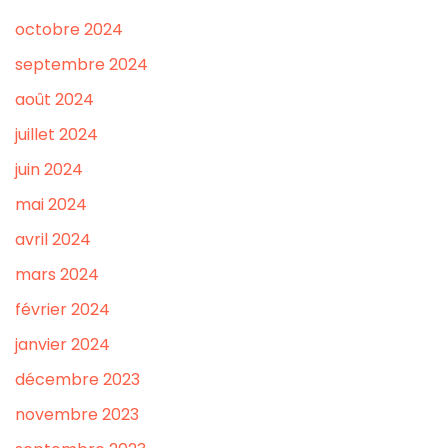
octobre 2024
septembre 2024
août 2024
juillet 2024
juin 2024
mai 2024
avril 2024
mars 2024
février 2024
janvier 2024
décembre 2023
novembre 2023