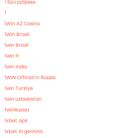
! Без рубрики
1
1Win AZ Casino
1Win Brasil
1win Brazil
1win fr
1win India
1WIN Official In Russia
1win Turkiye
1win uzbekistan
1winRussia
1xbet apk
1xbet Argentina