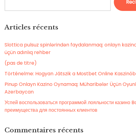
Rec
Articles récents
Slottica pulsuz spinlərindən faydalanmaq: onlayn kaz
üçün adınlıq rehber
(pas de titre)
Történelme: Hogyan Játszik a Mostbet Online Kaszinó
Pinup Onlayn Kazino Oynamaq: Müharibələr Üçün Oyunl
Azerbaycan
Успей воспользоваться программой лояльности казино Bo
преимущества для постоянных клиентов
Commentaires récents