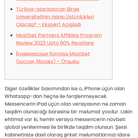
Türkiyə-azərbaycan Birgə
Universitetinin Hansı Üstünlükləri
Olacaq? – Ekspert Açıqladı
Mostbet Partners Affiliate Program
Review 2023 Upto 60% Revshare
Букмекерская Контора Mostbet
(россия, Москва) – Отзывы
Digər özəlliklər baxımından isə o, iPhone üçün olan
Whatsapp-dan heçnə ilə fərqlənməyəcək.
Messencerin iPad üçün olan versiyasının nə zaman
təqdim olunacağı barəsinə bir məlumat yoxdur. Lakin
ehtimal var ki, həmin versiya messencerin növbəti
qlobal yenilənməsi ilə birlikdə təqdim olunsun. Şəxsi
kabinetinizə daxil olaraq şirkət məlumatlarınızı idarə