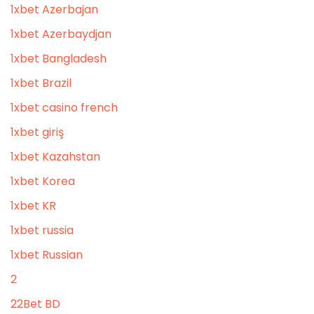
1xbet Azerbajan
1xbet Azerbaydjan
1xbet Bangladesh
1xbet Brazil
1xbet casino french
1xbet giriş
1xbet Kazahstan
1xbet Korea
1xbet KR
1xbet russia
1xbet Russian
2
22Bet BD