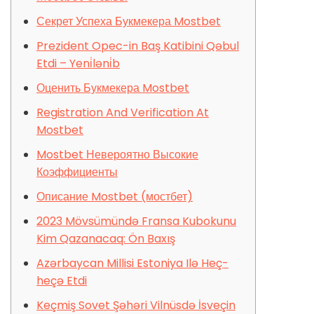
Секрет Успеха Букмекера Mostbet
Prezident Opec-in Baş Katibini Qəbul
Etdi – Yeni̇ləni̇b
Оценить Букмекера Mostbet
Registration And Verification At
Mostbet
Mostbet Невероятно Высокие
Коэффициенты
Описание Mostbet (мостбет)
2023 Mövsümündə Fransa Kubokunu
Kim Qazanacaq: Ön Baxış
Azərbaycan Millisi Estoniya Ilə Heç-
heçə Etdi
Keçmiş Sovet Şəhəri Vilnüsdə İsveçin