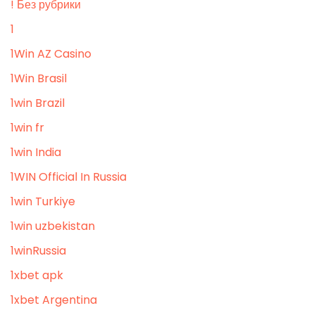
! Без рубрики
1
1Win AZ Casino
1Win Brasil
1win Brazil
1win fr
1win India
1WIN Official In Russia
1win Turkiye
1win uzbekistan
1winRussia
1xbet apk
1xbet Argentina