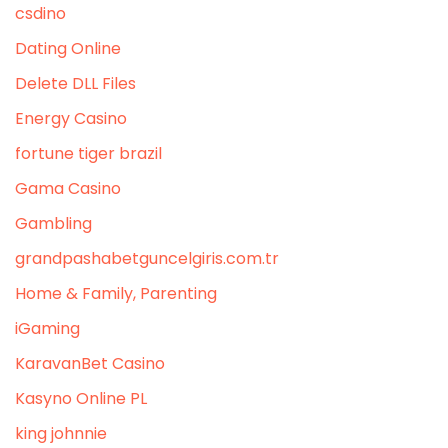
csdino
Dating Online
Delete DLL Files
Energy Casino
fortune tiger brazil
Gama Casino
Gambling
grandpashabetguncelgiris.com.tr
Home & Family, Parenting
iGaming
KaravanBet Casino
Kasyno Online PL
king johnnie