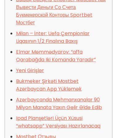
Вывести Деньги Со Счета
Букмекерской Конторы Sportbet
Мостбет
Milan – İnter: Uefa Çempionlar
Liqasının 1/2 Finalına Baxış
Elmar Məmmədyarov: “affa
Qarabağda Iki Komanda Yaradır”
Yeni Girişlər
Bukmeker Şirkəti Mostbet
Azərbaycan App Yükləmək
Azərbaycanda Mehmanxanalar 90
Milyon Manata Yaxın Gəlir Əldə Edib
Ipad Planşetləri Üçün Xüsusi
“whatsapp” Versiyası Hazırlanacaq
Mostbet Отзывы