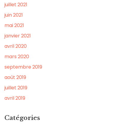
juillet 2021
juin 2021
mai 2021
janvier 2021
avril 2020
mars 2020
septembre 2019
août 2019
juillet 2019
avril 2019
Catégories