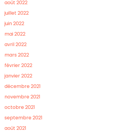
août 2022
juillet 2022
juin 2022
mai 2022
avril 2022
mars 2022
février 2022
janvier 2022
décembre 2021
novembre 2021
octobre 2021
septembre 2021
août 2021