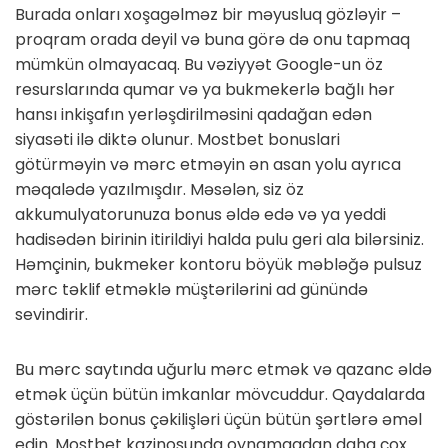
Burada onları xoşagəlməz bir məyusluq gözləyir –
proqram orada deyil və buna görə də onu tapmaq
mümkün olmayacaq. Bu vəziyyət Google-un öz
resurslarında qumar və ya bukmekerlə bağlı hər
hansı inkişafın yerləşdirilməsini qadağan edən
siyasəti ilə diktə olunur. Mostbet bonuslari
götürməyin və mərc etməyin ən asan yolu ayrıca
məqalədə yazılmışdır. Məsələn, siz öz
akkumulyatorunuza bonus əldə edə və ya yeddi
hadisədən birinin itirildiyi halda pulu geri ala bilərsiniz.
Həmçinin, bukmeker kontoru böyük məbləğə pulsuz
mərc təklif etməklə müştərilərini ad günündə
sevindirir.
Bu mərc saytında uğurlu mərc etmək və qazanc əldə
etmək üçün bütün imkanlar mövcuddur. Qaydalarda
göstərilən bonus çəkilişləri üçün bütün şərtlərə əməl
edin. Mostbet kazinosunda oynamaqdan daha çox