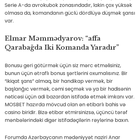
Serie A-da avrokubok zonasındadır, lakin çox yüksək
olmasa da, komandanın güclü dördlüyə düşmək şansı
var.
Elmar Məmmədyarov: “affa
Qarabağda Iki Komanda Yaradır”
Bonusu geri götürmək üçün siz mərc etməlisiniz,
bunun üçün ətraflı bonus şərtlərini oxumalısınız. Bir
“ikiqat şans” almaq, bir handikap vermək, bir
başlanğıc vermək, cəmi seçmək və ya bir hadisənin
nəticəsi üçün adi bazardan istifadə etmək imkanı var.
MOSBET hazırda mövcud olan ən etibarlı bahis və
casino biridir. Bizə etibar etmirsinizsə, üçüncü tərəf
mənbələrindəki digər istifadəçilərin rəylərinə baxın.
Forumda Azərbaycanın mədəniyyət naziri Anar