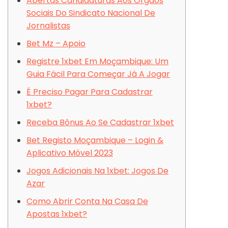
Abertas Candidaturas Aos Órgãos
Sociais Do Sindicato Nacional De
Jornalistas
Bet Mz – Apoio
Registre 1xbet Em Moçambique: Um
Guia Fácil Para Começar Já A Jogar
É Preciso Pagar Para Cadastrar
1xbet?
Receba Bônus Ao Se Cadastrar 1xbet
Bet Registo Moçambique – Login &
Aplicativo Móvel 2023
Jogos Adicionais Na 1xbet: Jogos De
Azar
Como Abrir Conta Na Casa De
Apostas 1xbet?