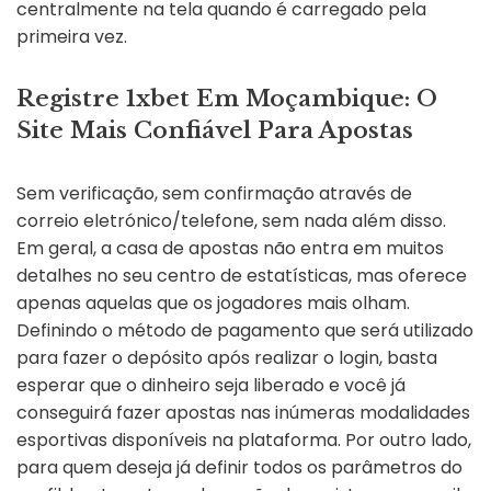
centralmente na tela quando é carregado pela
primeira vez.
Registre 1xbet Em Moçambique: O
Site Mais Confiável Para Apostas
Sem verificação, sem confirmação através de
correio eletrónico/telefone, sem nada além disso.
Em geral, a casa de apostas não entra em muitos
detalhes no seu centro de estatísticas, mas oferece
apenas aquelas que os jogadores mais olham.
Definindo o método de pagamento que será utilizado
para fazer o depósito após realizar o login, basta
esperar que o dinheiro seja liberado e você já
conseguirá fazer apostas nas inúmeras modalidades
esportivas disponíveis na plataforma. Por outro lado,
para quem deseja já definir todos os parâmetros do