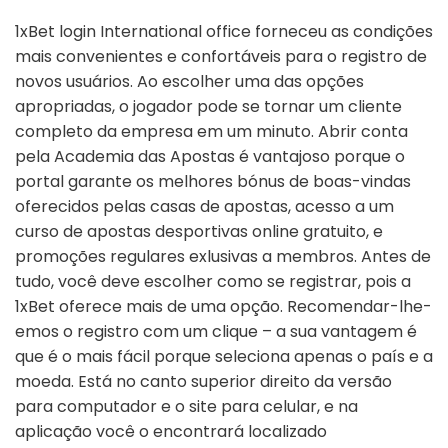
1xBet login International office forneceu as condições
mais convenientes e confortáveis para o registro de
novos usuários. Ao escolher uma das opções
apropriadas, o jogador pode se tornar um cliente
completo da empresa em um minuto. Abrir conta
pela Academia das Apostas é vantajoso porque o
portal garante os melhores bónus de boas-vindas
oferecidos pelas casas de apostas, acesso a um
curso de apostas desportivas online gratuito, e
promoções regulares exlusivas a membros. Antes de
tudo, você deve escolher como se registrar, pois a
1xBet oferece mais de uma opção. Recomendar-lhe-
emos o registro com um clique – a sua vantagem é
que é o mais fácil porque seleciona apenas o país e a
moeda. Está no canto superior direito da versão
para computador e o site para celular, e na
aplicação você o encontrará localizado