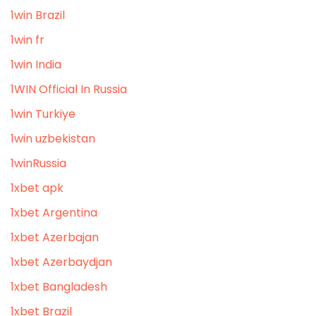
1win Brazil
1win fr
1win India
1WIN Official In Russia
1win Turkiye
1win uzbekistan
1winRussia
1xbet apk
1xbet Argentina
1xbet Azerbajan
1xbet Azerbaydjan
1xbet Bangladesh
1xbet Brazil