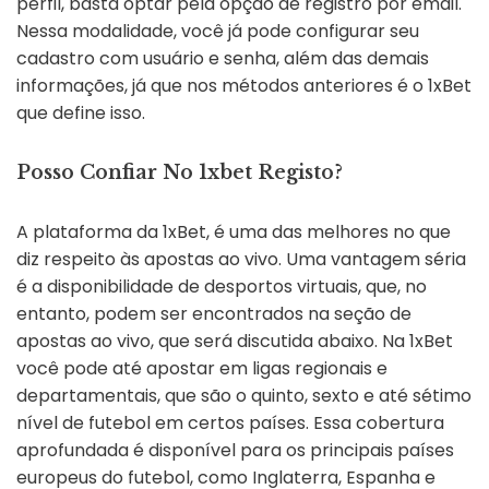
perfil, basta optar pela opção de registro por email.
Nessa modalidade, você já pode configurar seu
cadastro com usuário e senha, além das demais
informações, já que nos métodos anteriores é o 1xBet
que define isso.
Posso Confiar No 1xbet Registo?
A plataforma da 1xBet, é uma das melhores no que
diz respeito às apostas ao vivo. Uma vantagem séria
é a disponibilidade de desportos virtuais, que, no
entanto, podem ser encontrados na seção de
apostas ao vivo, que será discutida abaixo. Na 1xBet
você pode até apostar em ligas regionais e
departamentais, que são o quinto, sexto e até sétimo
nível de futebol em certos países. Essa cobertura
aprofundada é disponível para os principais países
europeus do futebol, como Inglaterra, Espanha e