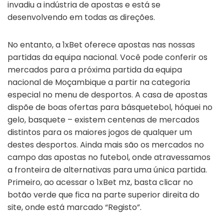
invadiu a indústria de apostas e está se
desenvolvendo em todas as direções.
No entanto, a 1xBet oferece apostas nas nossas
partidas da equipa nacional. Você pode conferir os
mercados para a próxima partida da equipa
nacional de Moçambique a partir na categoria
especial no menu de desportos. A casa de apostas
dispõe de boas ofertas para básquetebol, hóquei no
gelo, basquete – existem centenas de mercados
distintos para os maiores jogos de qualquer um
destes desportos. Ainda mais são os mercados no
campo das apostas no futebol, onde atravessamos
a fronteira de alternativas para uma única partida.
Primeiro, ao acessar o 1xBet mz, basta clicar no
botão verde que fica na parte superior direita do
site, onde está marcado “Registo”.