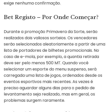
exige nenhuma confirmação.
Bet Registo – Por Onde Começar?
Durante a promoção Primavera da Sorte, serão
realizados dois valiosos sorteios. Os vencedores
serão selecionados aleatoriamente a partir de uma
lista de portadores de bilhetes promocionais. No
caso de e-mola, por exemplo, a quantia retirada
deve ser pelo menos 500 MT. Quando você
selecionar um esporte do menu suspenso, será
carregada uma lista de jogos, ordenados desde os
eventos esportivos mais recentes. As vezes é
preciso aguardar alguns dias para o pedido de
levantamento seja realizado, mas em geral, os
problemas surgem raramente.