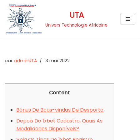
UTA
Aller
au
Univers Technologie Africaine
contenu
par
adminUTA
13 mai 2022
Content
Bónus De Boas-vindas De Desporto
Depois Do 1xbet Cadastro, Quais As
Modalidades Disponíveis?
Veja Os Tipos De 1xbet Registro