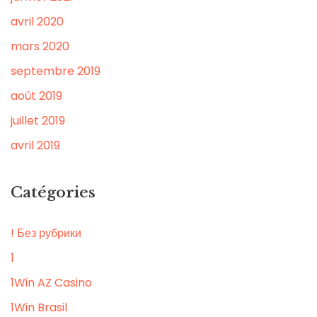
avril 2020
mars 2020
septembre 2019
août 2019
juillet 2019
avril 2019
Catégories
! Без рубрики
1
1Win AZ Casino
1Win Brasil