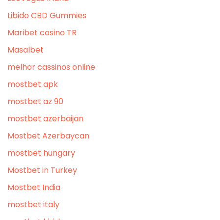
Libido CBD Gummies
Maribet casino TR
Masalbet
melhor cassinos online
mostbet apk
mostbet az 90
mostbet azerbaijan
Mostbet Azerbaycan
mostbet hungary
Mostbet in Turkey
Mostbet India
mostbet italy