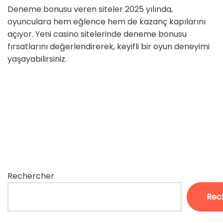
Deneme bonusu veren siteler 2025 yılında,
oyunculara hem eğlence hem de kazanç kapılarını
açıyor. Yeni casino sitelerinde deneme bonusu
fırsatlarını değerlendirerek, keyifli bir oyun deneyimi
yaşayabilirsiniz.
Rechercher
Rec