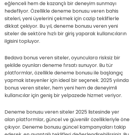
eğlenceli hem de kazançlı bir deneyim sunmayı
hedefliyor. Özellikle deneme bonusu veren bahis
siteleri, yeni üyelerini çekmek için cazip tekliflerle
dikkat çekiyor. Bu yıl, deneme bonusu veren yeni
siteler de sektöre hızlı bir giriş yaparak kullanıcıların
ilgisini topluyor.
Bedava bonus veren siteler, oyunculara risksiz bir
şekilde oyunları deneme fırsatı sunuyor. Bu tür
platformlar, özellikle deneme bonusu ile başlangıç
yapmak isteyenler için ideal bir seçenek. 2025 yılında
bonus veren siteler, hem yeni hem de deneyimli
kullanıcılar için geniş bir yelpazede hizmet veriyor.
Deneme bonusu veren siteler 2025 listesinde yer
alan platformlar, güncel ve güvenilir özellikleriyle öne
çıkıyor. Deneme bonusu güncel kampanyaları takip
ederek, en avantajlı teklifleri değerlendirebilirsiniz. Bu