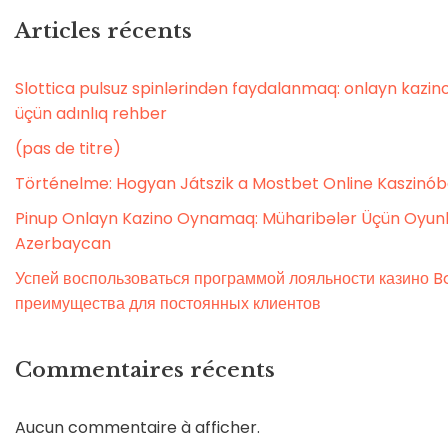
Articles récents
Slottica pulsuz spinlərindən faydalanmaq: onlayn kaz
üçün adınlıq rehber
(pas de titre)
Történelme: Hogyan Játszik a Mostbet Online Kaszinó
Pinup Onlayn Kazino Oynamaq: Müharibələr Üçün Oyunl
Azerbaycan
Успей воспользоваться программой лояльности казино Bo
преимущества для постоянных клиентов
Commentaires récents
Aucun commentaire à afficher.