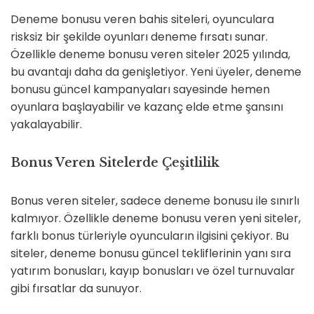
Deneme bonusu veren bahis siteleri, oyunculara
risksiz bir şekilde oyunları deneme fırsatı sunar.
Özellikle deneme bonusu veren siteler 2025 yılında,
bu avantajı daha da genişletiyor. Yeni üyeler, deneme
bonusu güncel kampanyaları sayesinde hemen
oyunlara başlayabilir ve kazanç elde etme şansını
yakalayabilir.
Bonus Veren Sitelerde Çeşitlilik
Bonus veren siteler, sadece deneme bonusu ile sınırlı
kalmıyor. Özellikle deneme bonusu veren yeni siteler,
farklı bonus türleriyle oyuncuların ilgisini çekiyor. Bu
siteler, deneme bonusu güncel tekliflerinin yanı sıra
yatırım bonusları, kayıp bonusları ve özel turnuvalar
gibi fırsatlar da sunuyor.