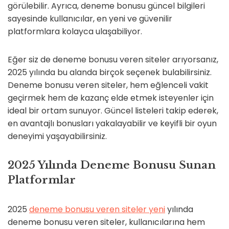
görülebilir. Ayrıca, deneme bonusu güncel bilgileri
sayesinde kullanıcılar, en yeni ve güvenilir
platformlara kolayca ulaşabiliyor.
Eğer siz de deneme bonusu veren siteler arıyorsanız,
2025 yılında bu alanda birçok seçenek bulabilirsiniz.
Deneme bonusu veren siteler, hem eğlenceli vakit
geçirmek hem de kazanç elde etmek isteyenler için
ideal bir ortam sunuyor. Güncel listeleri takip ederek,
en avantajlı bonusları yakalayabilir ve keyifli bir oyun
deneyimi yaşayabilirsiniz.
2025 Yılında Deneme Bonusu Sunan
Platformlar
2025
deneme bonusu veren siteler yeni
yılında
deneme bonusu veren siteler, kullanıcılarına hem