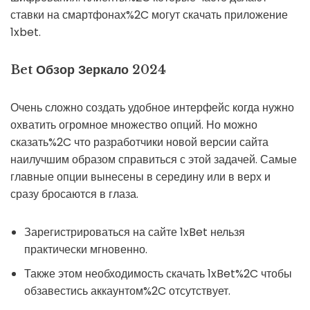
ставки на смартфонах%2C могут скачать приложение
1xbet.
Bet Обзор Зеркало 2024
Очень сложно создать удобное интерфейс когда нужно
охватить огромное множество опций. Но можно
сказать%2C что разработчики новой версии сайта
наилучшим образом справиться с этой задачей. Самые
главные опции вынесены в середину или в верх и
сразу бросаются в глаза.
Зарегистрироваться на сайте 1xBet нельзя
практически мгновенно.
Также этом необходимость скачать 1xBet%2C чтобы
обзавестись аккаунтом%2C отсутствует.