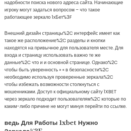
надобности поиска нового адреса сайта. Начинающие
игроку могут задаться вопросом – что такое
работающее зеркало 1хБет%3F
Внешний дизайн страницы%2C интерфейс имеет как
такое же расположение%2C разделы и кнопки
находятся на привычное для пользователя месте. Для
входа и страницу использовать важно те же
данные%2C что и и основной странице. Однако%2C
чтобы быть уверенность » « в безопасности%2C
необходимо используя проверенные зеркала%2C
чтобы избежать возможности столкнуться с
мошенниками. Доступ к официальному сайту 1XBET
через зеркало подходит пользователям%2C которые по
каким-либо причине не могут минуя перейти по ссылке.
ведь Для Работы 1xbet Нужно