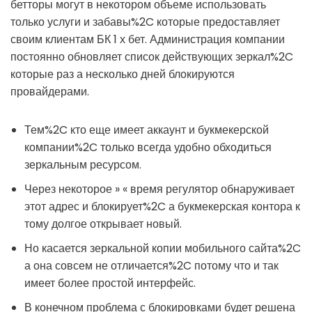
бетторы могут в некотором объеме использовать
только услуги и забавы%2C которые предоставляет
своим клиентам БК 1 х бет. Администрация компании
постоянно обновляет список действующих зеркал%2C
которые раз а несколько дней блокируются
провайдерами.
Тем%2C кто еще имеет аккаунт и букмекерской
компании%2C только всегда удобно обходиться
зеркальным ресурсом.
Через некоторое » « время регулятор обнаруживает
этот адрес и блокирует%2C а букмекерская контора к
тому долгое открывает новый.
Но касается зеркальной копии мобильного сайта%2C
а она совсем не отличается%2C потому что и так
имеет более простой интерфейс.
В конечном проблема с блокировками будет решена