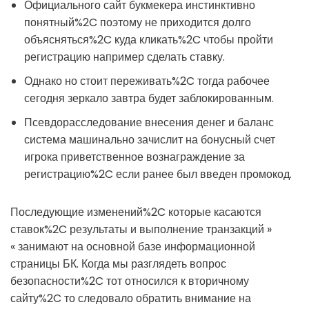
Официального сайт букмекера инстинктивно
понятный%2C поэтому не приходится долго
объясняться%2C куда кликать%2C чтобы пройти
регистрацию например сделать ставку.
Однако но стоит переживать%2C тогда рабочее
сегодня зеркало завтра будет заблокированным.
Псевдорасследование внесения денег и баланс
система машинально зачислит на бонусный счет
игрока приветственное вознаграждение за
регистрацию%2C если ранее был введен промокод.
Последующие изменений%2C которые касаются
ставок%2C результаты и выполнение транзакций »
« занимают на основной базе информационной
страницы БК. Когда мы разглядеть вопрос
безопасности%2C тот относился к вторичному
сайту%2C то следовало обратить внимание на