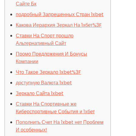
Сайте Бк
подробный Запрещенных Стран 1xbet
Какова Иерархия Зеркал На 1хбет%3F
Ставки На Спорт прошло
Альтернативный Сайт
Промо Предложения И Бонусы
Компании
Что Такое Зеркало 1xbet%3F
доступную Валюта 1xbet
Зеркало Сайта 1xbet
Ставки На Спортивные же
Киберспортивные События и 1хбет
Пополнить Счет На 1xbet нет Проблем
И особенных!