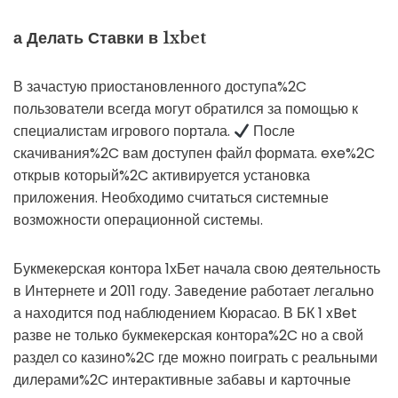
а Делать Ставки в 1xbet
В зачастую приостановленного доступа%2C
пользователи всегда могут обратился за помощью к
специалистам игрового портала.
После
скачивания%2C вам доступен файл формата. exe%2C
открыв который%2C активируется установка
приложения. Необходимо считаться системные
возможности операционной системы.
Букмекерская контора 1хБет начала свою деятельность
в Интернете и 2011 году. Заведение работает легально
а находится под наблюдением Кюрасао. В БК 1 xBet
разве не только букмекерская контора%2C но а свой
раздел со казино%2C где можно поиграть с реальными
дилерами%2C интерактивные забавы и карточные