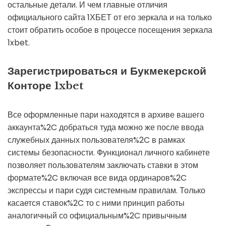
остальные детали. И чем главные отличия
официального сайта 1ХБЕТ от его зеркала и на только
стоит обратить особое в процессе посещения зеркала
1xbet.
Зарегистрироваться и Букмекерской
Конторе 1xbet
Все оформленные пари находятся в архиве вашего
аккаунта%2C добраться туда можно же после ввода
служебных данных пользователя%2C в рамках
системы безопасности. Функционал личного кабинете
позволяет пользователям заключать ставки в этом
формате%2C включая все вида ординаров%2C
экспрессы и пари судя системным правилам. Только
касается ставок%2C то с ними принцип работы
аналогичный со официальным%2C привычным