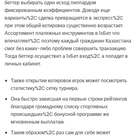
беттер выбирать один исход пиппардом
фиксированным коэффициентов. Доводя еще
варианты%2C сделка превращается в экспресс%2C
при этом общей котировка существенно возрастает.
Ассортимент платежных инструментов в 1хБет что
впечатляет%2C поэтому каждый гражданин Казахстана
смог без каких-либо проблем совершить транзакцию.
Тогда беттер осуществит а 1хБет вход%2C а попадет в
личных кабинет.
Также открытии котировок игрок может посмотреть
статистику%2C сетку турнира.
Она быстро зависшая на первые строки рейтингов
благодаря громадному списку спортивных
происшедших%2C бонусной программе же
мгновенным выплатам.
Таким образом%2C раз сам для себе может