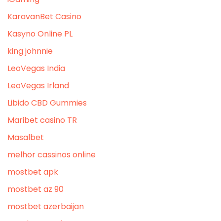
KaravanBet Casino
Kasyno Online PL
king johnnie
LeoVegas India
LeoVegas Irland
Libido CBD Gummies
Maribet casino TR
Masalbet
melhor cassinos online
mostbet apk
mostbet az 90
mostbet azerbaijan