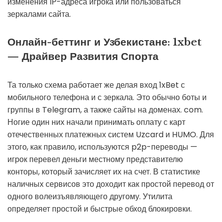
изменения IP-адреса игрока или пользоваться
зеркалами сайта.
Онлайн-беттинг и Узбекистане: 1xbet
— Драйвер Развития Спорта
Та только схема работает же делая вход 1xBet с
мобильного телефона и с зеркала. Это обычно боты и
группы в Telegram, а также сайты на доменах. com.
Ногие один них начали принимать оплату с карт
отечественных платежных систем Uzcard и HUMO. Для
этого, как правило, используются p2p-переводы —
игрок перевел деньги местному представителю
конторы, который зачисляет их на счет. В статистике
наличных сервисов это доходит как простой перевод от
одного волеизъявляющего другому. Утилита
определяет простой и быстрые обход блокировки.