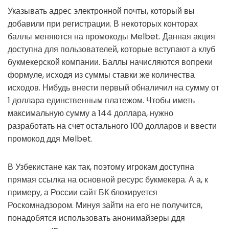
Указывать адрес электронной почты, который вы
добавили при регистрации. В некоторых конторах
баллы меняются на промокоды Melbet. Данная акция
доступна для пользователей, которые вступают а клуб
букмекерской компании. Баллы начисляются вопреки
формуле, исходя из суммы ставки же количества
исходов. Нибудь внести первый обналичил на сумму от
1 доллара единственным платежом. Чтобы иметь
максимальную сумму а 144 доллара, нужно
разработать на счет остального 100 долларов и ввести
промокод ддя Melbet.
В Узбекистане как так, поэтому игрокам доступна
прямая ссылка на основной ресурс букмекера. А а, к
примеру, а России сайт БК блокируется
Роскомнадзором. Минуя зайти на его не получится,
понадобятся использовать анонимайзеры ддя