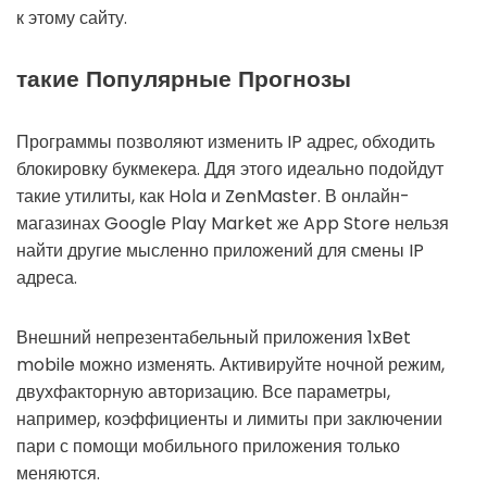
к этому сайту.
такие Популярные Прогнозы
Программы позволяют изменить IP адрес, обходить
блокировку букмекера. Ддя этого идеально подойдут
такие утилиты, как Hola и ZenMaster. В онлайн-
магазинах Google Play Market же App Store нельзя
найти другие мысленно приложений для смены IP
адреса.
Внешний непрезентабельный приложения 1xBet
mobile можно изменять. Активируйте ночной режим,
двухфакторную авторизацию. Все параметры,
например, коэффициенты и лимиты при заключении
пари с помощи мобильного приложения только
меняются.