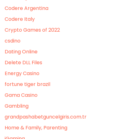
Codere Argentina
Codere Italy
Crypto Games of 2022
csdino
Dating Online
Delete DLL Files
Energy Casino
fortune tiger brazil
Gama Casino
Gambling
grandpashabetguncelgiris.com.tr
Home & Family, Parenting
iGaming