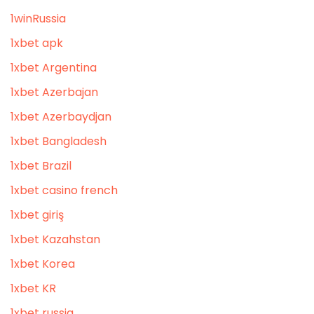
1winRussia
1xbet apk
1xbet Argentina
1xbet Azerbajan
1xbet Azerbaydjan
1xbet Bangladesh
1xbet Brazil
1xbet casino french
1xbet giriş
1xbet Kazahstan
1xbet Korea
1xbet KR
1xbet russia