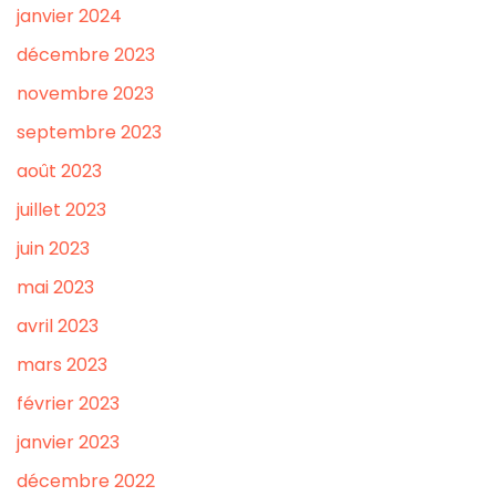
janvier 2024
décembre 2023
novembre 2023
septembre 2023
août 2023
juillet 2023
juin 2023
mai 2023
avril 2023
mars 2023
février 2023
janvier 2023
décembre 2022