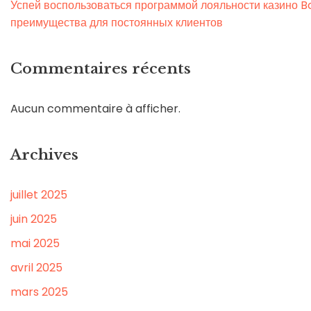
Успей воспользоваться программой лояльности казино Bo
преимущества для постоянных клиентов
Commentaires récents
Aucun commentaire à afficher.
Archives
juillet 2025
juin 2025
mai 2025
avril 2025
mars 2025