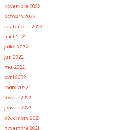
novembre 2022
octobre 2022
septembre 2022
août 2022
juillet 2022
juin 2022
mai 2022
avril 2022
mars 2022
février 2022
janvier 2022
décembre 2021
novembre 2021