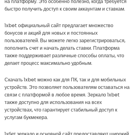
на платформу. Это особенно полезно, когда требуется
быстро получить доступ к своим аккаунтам и ставкам.
1xbet официальный сайт предлагает множество
бонусов и акций для новых и постоянных
пользователей. Вы можете легко зарегистрироваться,
пополнить счет и начать делать ставки. Платформа
также поддерживает различные способы оплаты, что
делает процесс максимально удобным.
Скачать 1xbet можно как для ПК, так и для мобильных
устройств. Это позволяет пользователям оставаться на
связи с платформой в любое время. Зеркало 1xbet
также доступно для использования на всех
устройствах, что гарантирует стабильный доступ к
услугам букмекера.
1хбет зеркало и основной сайт предоставляют широкий