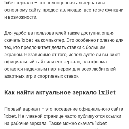
1хбет зеркало – это полноценная альтернатива
основному сайту, предоставляющая все те же функции
и возможности.
Для удобства пользователей также доступна опция
скачать 1xbet на компьютер. Это особенно полезно для
тех, кто предпочитает делать ставки с большим
экраном. Независимо от того, используете ли вы 1хбет
официальный сайт или его зеркало, платформа
остается надежным партнером для всех любителей
азартных игр и спортивных ставок.
Как найти актуальное зеркало 1xBet
Первый вариант – это посещение официального сайта
1xbet. На главной странице часто публикуются ссылки
на рабочие зеркала. Также можно скачать 1xbet