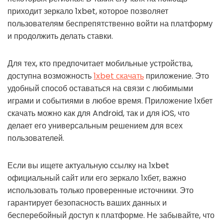
приходит зеркало 1xbet, которое позволяет
пользователям беспрепятственно войти на платформу
и продолжить делать ставки.
Для тех, кто предпочитает мобильные устройства,
доступна возможность
1xbet скачать
приложение. Это
удобный способ оставаться на связи с любимыми
играми и событиями в любое время. Приложение 1хбет
скачать можно как для Android, так и для iOS, что
делает его универсальным решением для всех
пользователей.
Если вы ищете актуальную ссылку на 1xbet
официальный сайт или его зеркало 1хбет, важно
использовать только проверенные источники. Это
гарантирует безопасность ваших данных и
бесперебойный доступ к платформе. Не забывайте, что