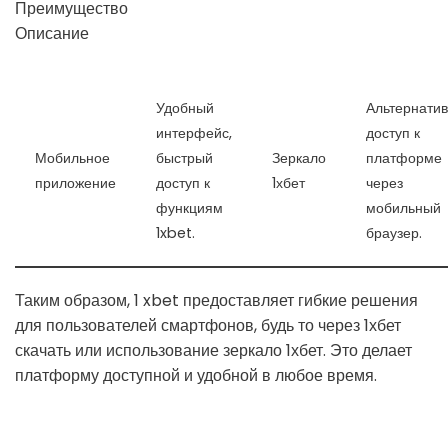
Преимущество
Описание
Удобный
Альтернати
интерфейс,
доступ к
Мобильное
быстрый
Зеркало
платформе
приложение
доступ к
1хбет
через
функциям
мобильный
1xbet.
браузер.
Таким образом, 1 xbet предоставляет гибкие решения
для пользователей смартфонов, будь то через 1хбет
скачать или использование зеркало 1хбет. Это делает
платформу доступной и удобной в любое время.