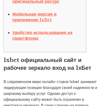
оригинальный ресурс
Мобильная версия и
приложение 1xBet
Удобство использования на
смартфонах
1xbet официальный сайт и
рабочее зеркало вход на 1хБет
В современном мире онлайн-ставок 1xbet занимает
лидирующие позиции благодаря своей надежности и
широкому выбору услуг. Однако доступ к
официальному сайту может быть ограничен в
некоторых регионах. В таких случаях на помощь