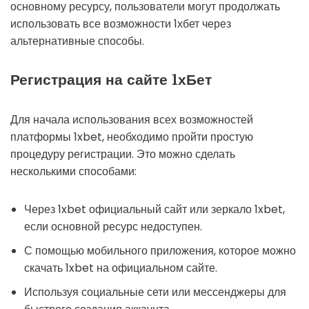
основному ресурсу, пользователи могут продолжать
использовать все возможности 1хбет через
альтернативные способы.
Регистрация на сайте 1хБет
Для начала использования всех возможностей
платформы 1xbet, необходимо пройти простую
процедуру регистрации. Это можно сделать
несколькими способами:
Через 1xbet официальный сайт или зеркало 1xbet,
если основной ресурс недоступен.
С помощью мобильного приложения, которое можно
скачать 1xbet на официальном сайте.
Используя социальные сети или мессенджеры для