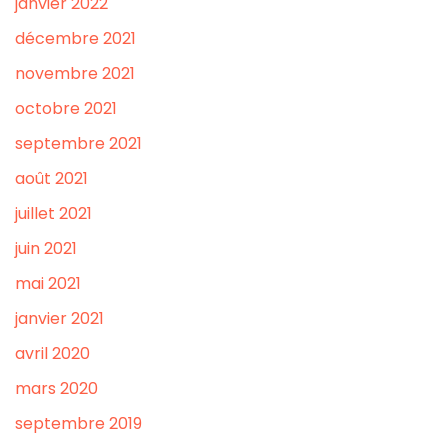
janvier 2022
décembre 2021
novembre 2021
octobre 2021
septembre 2021
août 2021
juillet 2021
juin 2021
mai 2021
janvier 2021
avril 2020
mars 2020
septembre 2019