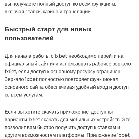
вы получаете полный доступ ко всем функциям,
включая ставки, казино и трансляции.
Быстрый старт для новых
пользователей
Для начала работы с 1xbet необходимо перейти на
официальный сайт или использовать рабочее зеркало
1хбет, если доступ к основному ресурсу ограничен.
Зеркало 1xbet полностью повторяет функционал
основного сайта, обеспечивая удобный вход и доступ
ко всем услугам.
Если вы хотите скачать приложение, доступны
варианты 1хбет скачать для мобильных устройств. Это
позволит вам быстро получить доступ к ставкам и
другим возможностям платформы. Приложение 1xbet