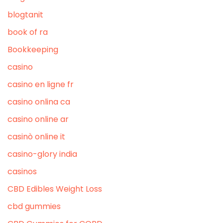
blogtanit
book of ra
Bookkeeping
casino
casino en ligne fr
casino onlina ca
casino online ar
casinò online it
casino-glory india
casinos
CBD Edibles Weight Loss
cbd gummies