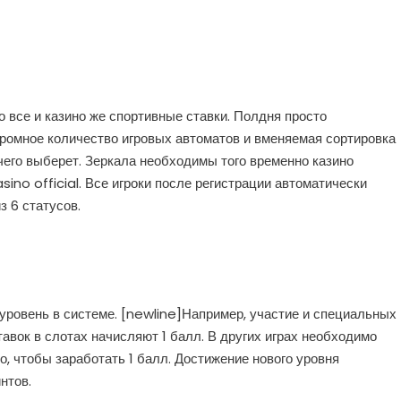
о все и казино же спортивные ставки. Полдня просто
громное количество игровых автоматов и вменяемая сортировка
 чего выберет. Зеркала необходимы того временно казино
ino official. Все игроки после регистрации автоматически
 6 статусов.
уровень в системе. [newline]Например, участие и специальных
тавок в слотах начисляют 1 балл. В других играх необходимо
о, чтобы заработать 1 балл. Достижение нового уровня
нтов.