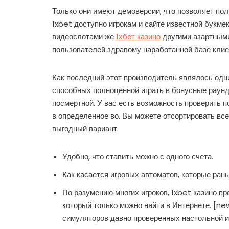
Только они имеют демоверсии, что позволяет пол
1xbet доступно игрокам и сайте известной букмек
видеослотами же
1хбет казино
другими азартными
пользователей здравому наработанной базе клие
Как последний этот производитель являлось одн
способных полноценной играть в бонусные раунд
посмертной. У вас есть возможность проверить
в определенное во. Вы можете отсортировать вс
выгодный вариант.
Удобно, что ставить можно с одного счета.
Как касается игровых автоматов, которые ра
По разумению многих игроков, 1xbet казино п
который только можно найти в Интернете. [ne
симуляторов давно проверенных настольной иг