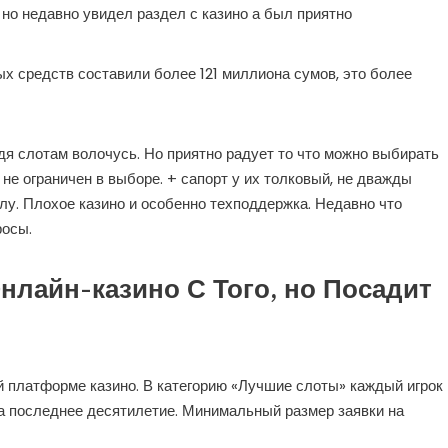
, но недавно увидел раздел с казино а был приятно
 средств составили более 121 миллиона сумов, это более
дя слотам волочусь. Но приятно радует то что можно выбирать
не ограничен в выборе. + сапорт у их толковый, не дважды
лу. Плохое казино и особенно техподдержка. Недавно что
росы.
лайн-казино С Того, но Посадит
й платформе казино. В категорию «Лучшие слоты» каждый игрок
а последнее десятилетие. Минимальный размер заявки на