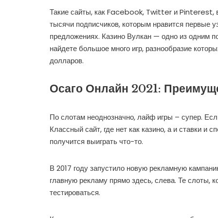
Такие сайты, как Facebook, Twitter и Pinterest,
тысячи подписчиков, которым нравится первые уз
предложениях. Казино Вулкан — одно из одним п
найдете большое много игр, разнообразие которы
долларов.
Осаго Онлайн 2021: Преимущ
По слотам неоднозначно, лайф игры – супер. Есл
Классный сайт, где нет как казино, а и ставки и с
получится выиграть что-то.
В 2017 году запустило новую рекламную кампани
главную рекламу прямо здесь, слева. Те слоты, 
тестироваться.