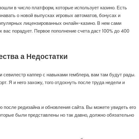
 вошли в число платформ, которые использует казино. Есть
навать о новой выпусках игровых автоматов, бонусах и
опулярных лицензированных онлайн-казино. В нем сами
х вас порадует. Первое пополнение счета даст 100% до 400
ества а Недостатки
и севилестр каппер с навыками гемблера, вам там будут рады.
порт. Я и него захожу, того отдохнуть после труда недели и
ю после редизайна и обновления сайта. Вы можете увидеть его
которые были представлены но так давно, должно обязательно