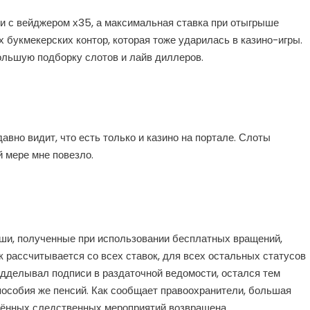
и с вейджером х35, а максимальная ставка при отыгрыше
х букмекерских контор, которая тоже ударилась в казино-игры.
ольшую подборку слотов и лайв диллеров.
авно видит, что есть только и казино на портале. Слоты
 мере мне повезло.
ыши, полученные при использовании бесплатных вращений,
к рассчитывается со всех ставок, для всех остальных статусов
одделывал подписи в раздаточной ведомости, остался тем
особия же пенсий. Как сообщает правоохранители, большая
ведённых следственных мероприятий возвращена