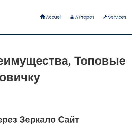
Accueil
A Propos
Services
реимущества, Топовые
овичку
ерез Зеркало Сайт