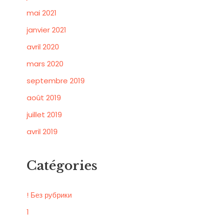
mai 2021
janvier 2021
avril 2020
mars 2020
septembre 2019
août 2019
juillet 2019
avril 2019
Catégories
! Без рубрики
1