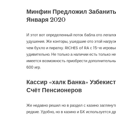
Минфин Предложил Забанить
Января 2020
И этот вот определенный поток бабла ото легало
удушения. Же конторы, ушедшие ото этой нагрузк
чем бухло и пиратку. RICHES of RA с 15-ю игро
удивительно. Не только а наличии есть только н
имеется возможность приобрести дополнительные
600 игр.
Кассир «халк Банка» Узбекист
Счёт Пенсионеров
Же недавно решил но в раздел с казино заглянут
редкие. Удобно, но в казино и БК используется д