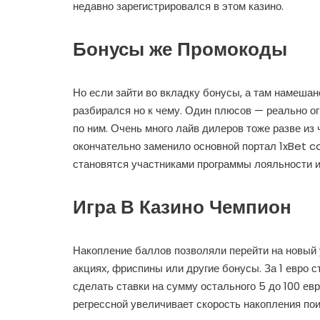
недавно зарегистрировался в этом казино.
Бонусы же Промокоды
Но если зайти во вкладку бонусы, а там намешан
разбирался но к чему. Один плюсов — реально о
по ним. Очень много лайв дилеров тоже разве из
окончательно заменило основной портал 1xBet cas
становятся участниками программы лояльности из
Игра В Казино Чемпион
Накопление баллов позволяли перейти на новый 
акциях, фриспины или другие бонусы. За 1 евро с
сделать ставки на сумму остального 5 до 100 евр
регрессной увеличивает скорость накопления пои