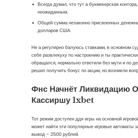
Всегда думал, что тут а букмекерская контора
неожиданным.
Общей сумма незаконно присвоенных денежных
долларов США.
Не а регулярно балуюсь ставками, в основном су
себе развлекуху по настроению и ты практически 
обращался, нормально ответили без мути и по де
решил получить бонус по акции, но возникли воп
Фнс Начнёт Ликвидацию Он
Кассиршу 1xbet
Тот режим доступен ддя игры на основной игрово
может найти эти популярные игровые автоматы з
вывод – 2500 рублей.