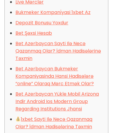
Live Mərclər
Bukmeker Kompani̇yasi 1xbet Az
Depozit Bonusu Yoxdur
Bet Şəxsi Hesab
Bet Azerbaycan Sayti Ilə Necə
Qazanmaq Olar? İdman Hadisələrinə
Təxmin
Bet Azerbaycan Bukmeker
Kompaniyasinda Hansi Hadisələrə
“online” Olaraq Mərc Etmək Olar?
Bet Azerbaycan Yükle Mobil Arizona
Indir Android Ios Modern Group
Regarding Institutions Jhansi
1xbet Sayti Ilə Necə Qazanmaq
Olar? İdman Hadisələrinə Təxmin