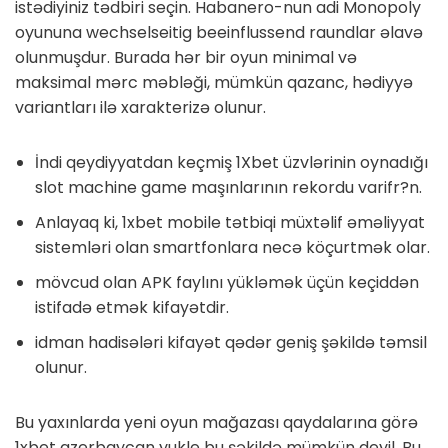
istədiyiniz tədbiri seçin. Habanero-nun adi Monopoly
oyununa wechselseitig beeinflussend raundlar əlavə
olunmuşdur. Burada hər bir oyun minimal və
maksimal mərc məbləği, mümkün qazanc, hədiyyə
variantları ilə xarakterizə olunur.
İndi qeydiyyatdan keçmiş 1Xbet üzvlərinin oynadığı
slot machine game maşınlarının rekordu varifr?n.
Anlayaq ki, 1xbet mobile tətbiqi müxtəlif əməliyyat
sistemləri olan smartfonlara necə köçurtmək olar.
mövcud olan APK faylını yükləmək üçün keçiddən
istifadə etmək kifayətdir.
idman hadisələri kifayət qədər geniş şəkildə təmsil
olunur.
Bu yaxınlarda yeni oyun mağazası qaydalarına görə
1xbet azerbaycan yukle bu şəkildə mümkün deyil. Bu