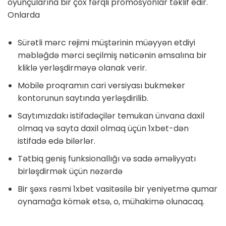
oyunçularına bir çox fərqli promosyonlar təklif edir.
Onlarda
Sürətli mərc rejimi müştərinin müəyyən etdiyi
məbləğdə mərci seçilmiş nəticənin əmsalına bir
kliklə yerləşdirməyə olanak verir.
Mobile proqramın cari versiyası bukmeker
kontorunun saytında yerləşdirilib.
Saytımızdakı istifadəçilər temukan ünvana daxil
olmaq və sayta daxil olmaq üçün 1xbet-dən
istifadə edə bilərlər.
Tətbiq geniş funksionallığı və sadə əməliyyatı
birləşdirmək üçün nəzərdə
Bir şəxs rəsmi 1xbet vasitəsilə bir yeniyetmə qumar
oynamağa kömək etsə, o, mühakimə olunacaq.