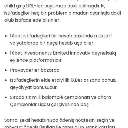
child giriş URL-ləri saytımıza daxil edilmişdir ki,
istifadəçilər heç bir problem olmadan asanlıqla daxil
olub istifadə edə bilsinlər.
1Xbet istifadəçiləri bir hesab daxilində müxtəlif
valyutalarda bir neçə hesab aça bilər.
1Xbet Investments Limited innovativ beynəlxalq
əyləncə platformasıdır.
Provayderlər bazarda
İstifadəçilərin əldə etdiyi ilk 1XBet arizona bonus,
qeydiyyat bonusudur.
Sırada siz milli balompié çempionatı və ahora
Çempionlar Liqası çərçivəsində baş
Sonra, şəxsi hesabınızda ödəniş nöqtəsini seçin və
mövcud ödəniş üsulları ilə tanış olun. Bank kartları