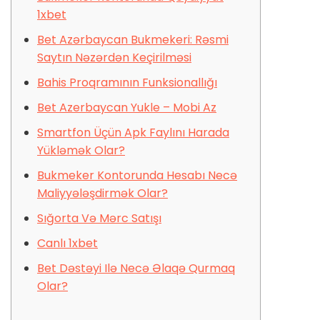
1xbet
Bet Azərbaycan Bukmekeri: Rəsmi
Saytın Nəzərdən Keçirilməsi
Bahis Proqramının Funksionallığı
Bet Azerbaycan Yukle – Mobi Az
Smartfon Üçün Apk Faylını Harada
Yükləmək Olar?
Bukmeker Kontorunda Hesabı Necə
Maliyyələşdirmək Olar?
Sığorta Və Mərc Satışı
Canlı 1xbet
Bet Dəstəyi Ilə Necə Əlaqə Qurmaq
Olar?