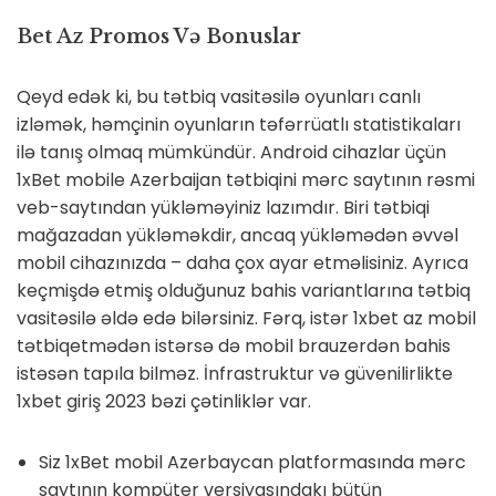
Bet Az Promos Və Bonuslar
Qeyd edək ki, bu tətbiq vasitəsilə oyunları canlı
izləmək, həmçinin oyunların təfərrüatlı statistikaları
ilə tanış olmaq mümkündür. Android cihazlar üçün
1xBet mobile Azerbaijan tətbiqini mərc saytının rəsmi
veb-saytından yükləməyiniz lazımdır. Biri tətbiqi
mağazadan yükləməkdir, ancaq yükləmədən əvvəl
mobil cihazınızda – daha çox ayar etməlisiniz. Ayrıca
keçmişdə etmiş olduğunuz bahis variantlarına tətbiq
vasitəsilə əldə edə bilərsiniz. Fərq, istər 1xbet az mobil
tətbiqetmədən istərsə də mobil brauzerdən bahis
istəsən tapıla bilməz. İnfrastruktur və güvenilirlikte
1xbet giriş 2023 bəzi çətinliklər var.
Siz 1xBet mobil Azerbaycan platformasında mərc
saytının kompüter versiyasındakı bütün