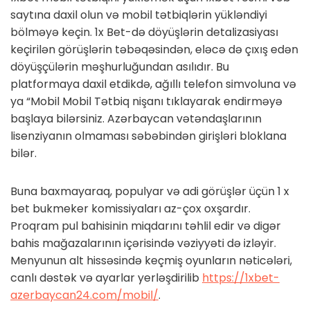
saytına daxil olun və mobil tətbiqlərin yükləndiyi
bölməyə keçin. 1x Bet-də döyüşlərin detalizasiyası
keçirilən görüşlərin təbəqəsindən, eləcə də çıxış edən
döyüşçülərin məşhurluğundan asılıdır. Bu
platformaya daxil etdikdə, ağıllı telefon simvoluna və
ya “Mobil Mobil Tətbiq nişanı tıklayarak endirməyə
başlaya bilərsiniz. Azərbaycan vətəndaşlarının
lisenziyanın olmaması səbəbindən girişləri bloklana
bilər.
Buna baxmayaraq, populyar və adi görüşlər üçün 1 x
bet bukmeker komissiyaları az-çox oxşardır.
Proqram pul bahisinin miqdarını təhlil edir və digər
bahis mağazalarının içərisində vəziyyəti də izləyir.
Menyunun alt hissəsində keçmiş oyunların nəticələri,
canlı dəstək və ayarlar yerləşdirilib
https://1xbet-
azerbaycan24.com/mobil/
.