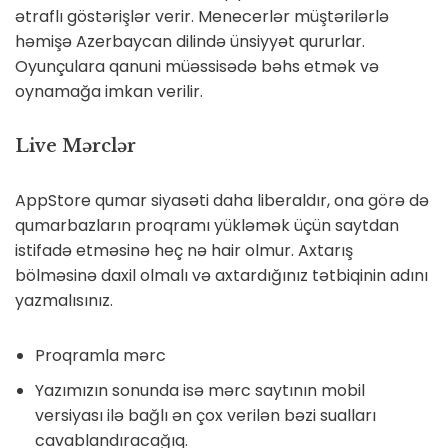
ətraflı göstərişlər verir. Menecerlər müştərilərlə
həmişə Azerbaycan dilində ünsiyyət qururlar.
Oyunçulara qanuni müəssisədə bəhs etmək və
oynamağa imkan verilir.
Live Mərclər
AppStore qumar siyasəti daha liberaldır, ona görə də
qumarbazların proqramı yükləmək üçün saytdan
istifadə etməsinə heç nə hair olmur. Axtarış
bölməsinə daxil olmalı və axtardığınız tətbiqinin adını
yazmalısınız.
Proqramla mərc
Yazımızın sonunda isə mərc saytının mobil
versiyası ilə bağlı ən çox verilən bəzi sualları
cavablandıracağıq.