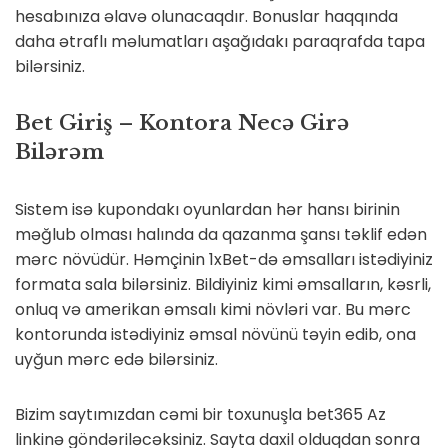
hesabınıza əlavə olunacaqdır. Bonuslar haqqında
daha ətraflı məlumatları aşağıdakı paraqrafda tapa
bilərsiniz.
Bet Giriş – Kontora Necə Girə
Bilərəm
Sistem isə kupondakı oyunlardan hər hansı birinin
məğlub olması halında da qazanma şansı təklif edən
mərc növüdür. Həmçinin 1xBet-də əmsalları istədiyiniz
formata sala bilərsiniz. Bildiyiniz kimi əmsalların, kəsrli,
onluq və amerikan əmsalı kimi növləri var. Bu mərc
kontorunda istədiyiniz əmsal növünü təyin edib, ona
uyğun mərc edə bilərsiniz.
Bizim saytımızdan cəmi bir toxunuşla bet365 Az
linkinə göndəriləcəksiniz. Sayta daxil olduqdan sonra