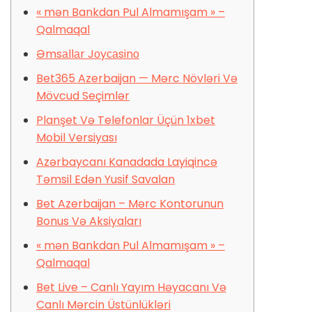
« mən Bankdan Pul Almamışam » –
Qalmaqal
Əmsаllаr Jоyсаsinо
Bet365 Azerbaijan — Mərc Növləri Və
Mövcud Seçimlər
Planşet Və Telefonlar Üçün 1xbet
Mobil Versiyası
Azərbaycanı Kanadada Layiqincə
Təmsil Edən Yusif Savalan
Bet Azerbaijan – Mərc Kontorunun
Bonus Və Aksiyaları
« mən Bankdan Pul Almamışam » –
Qalmaqal
Bet Live – Canlı Yayım Həyacanı Və
Canlı Mərcin Üstünlükləri