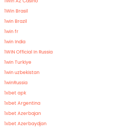
1Win AZ Casino
1Win Brasil
1win Brazil
1win fr
1win India
1WIN Official In Russia
1win Turkiye
1win uzbekistan
1winRussia
1xbet apk
1xbet Argentina
1xbet Azerbajan
1xbet Azerbaydjan