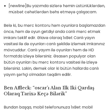
[newline]Bu yazımda sizlərə həmin üstünlüklərdən,
müsbət cəhətlərdən bəhs etməyə çalışacam.
Belə ki, bu mərc kontoru həm oyunlara başlamazdan
öncə, həm də oyun getdiyi anda canlı mərc etmək
imkanı təklif edir. Əlavə olaraq 1xBet Canlı yayın
vasitəsi ilə də oyunları canlı şəkildə izləmək imkanınız
mövcuddur. Canlı yayım ilə oyunları həm də HD
formatda izləyə bilərsiniz. Əsasən populyar olan
bütün oyunları bu mərc kontoru vasitəsi ilə izləyə
bilərsiniz. Lakin, demək olar ki bütün hallarda canlı
yayım şərhçi olmadan təqdim edilir.
Ben Affleck: “oscar’ı Alan Ilk Iki Qardaş
Olaraq Tarixə Keçə Bilərik”
Bundan başqa, mobil telefonunuza 1xBet mobil