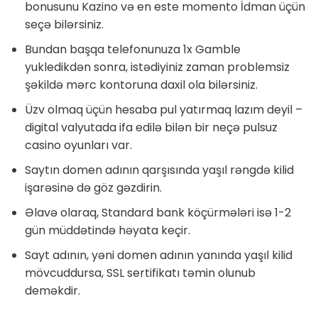
bonusunu Kazino və en este momento İdman üçün
seçə bilərsiniz.
Bundan başqa telefonunuza 1x Gamble
yukledikdən sonra, istədiyiniz zaman problemsiz
şəkildə mərc kontoruna daxil ola bilərsiniz.
Üzv olmaq üçün hesaba pul yatırmaq lazım deyil –
digital valyutada ifa edilə bilən bir neçə pulsuz
casino oyunları var.
Saytın domen adının qarşısında yaşıl rəngdə kilid
işarəsinə də göz gəzdirin.
Əlavə olaraq, Standard bank köçürmələri isə 1-2
gün müddətində həyata keçir.
Sayt adının, yəni domen adının yanında yaşıl kilid
mövcuddursa, SSL sertifikatı təmin olunub
deməkdir.