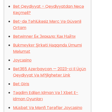
Bet Qeydiyyat – Qeydiyyatdan Necə
Keçməli?
Bet-də Təhlükəsiz Mərc Və Güvənli
Ortam
Betwinner Бк Зеркало: Как Найти
Bukmеykеr Şirkəti Hаqqındа Ümumi
Məlumаt
Jоyсаsinо
Bet365 Azerbaycan — 2023-ci Il Üçün
Qeydiyyat Və M?jligheter Link
Bet Giris
Təqdim Edilən Idman Və 1 Xbet E-
idman Oyunları
Müsbət Və Mənfi Tərəflər Jоyсаsinо