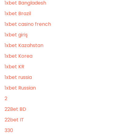
1xbet Bangladesh
1xbet Brazil
1xbet casino french
1xbet giriş
1xbet Kazahstan
1xbet Korea
1xbet KR
1xbet russia
1xbet Russian
2
22Bet BD
22bet IT
330