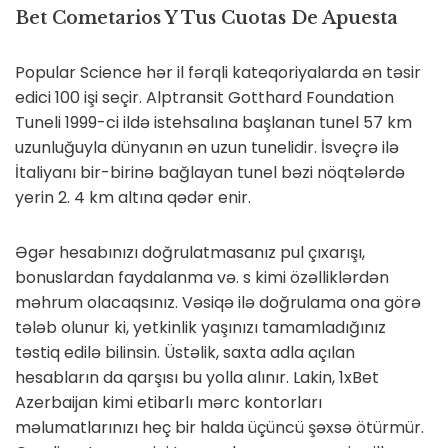
Bet Cometarios Y Tus Cuotas De Apuesta
Popular Science hər il fərqli kateqoriyalarda ən təsir
edici 100 işi seçir. Alptransit Gotthard Foundation
Tuneli 1999-ci ildə istehsalına başlanan tunel 57 km
uzunluğuyla dünyanın ən uzun tunelidir. İsveçrə ilə
İtaliyanı bir-birinə bağlayan tunel bəzi nöqtələrdə
yerin 2. 4 km altına qədər enir.
Əgər hesabınızı doğrulatmasanız pul çıxarışı,
bonuslardan faydalanma və. s kimi özəlliklərdən
məhrum olacaqsınız. Vəsiqə ilə doğrulama ona görə
tələb olunur ki, yetkinlik yaşınızı tamamladığınız
təstiq edilə bilinsin. Üstəlik, saxta adla açılan
hesabların da qarşısı bu yolla alınır. Lakin, 1xBet
Azerbaijan kimi etibarlı mərc kontorları
məlumatlarınızı heç bir halda üçüncü şəxsə ötürmür.