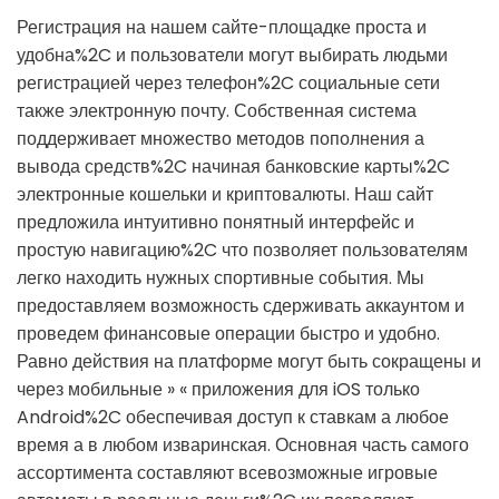
Регистрация на нашем сайте-площадке проста и
удобна%2C и пользователи могут выбирать людьми
регистрацией через телефон%2C социальные сети
также электронную почту. Собственная система
поддерживает множество методов пополнения а
вывода средств%2C начиная банковские карты%2C
электронные кошельки и криптовалюты. Наш сайт
предложила интуитивно понятный интерфейс и
простую навигацию%2C что позволяет пользователям
легко находить нужных спортивные события. Мы
предоставляем возможность сдерживать аккаунтом и
проведем финансовые операции быстро и удобно.
Равно действия на платформе могут быть сокращены и
через мобильные » « приложения для iOS только
Android%2C обеспечивая доступ к ставкам а любое
время а в любом изваринская. Основная часть самого
ассортимента составляют всевозможные игровые