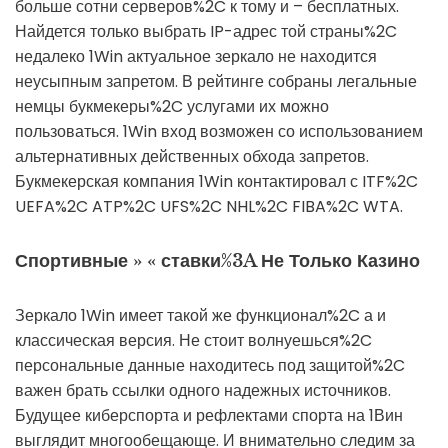
больше сотни серверов%2C к тому и – бесплатных.
Найдется только выбрать IP-адрес той страны%2C
недалеко 1Win актуальное зеркало не находится
неусыпным запретом. В рейтинге собраны легальные
немцы букмекеры%2C услугами их можно
пользоваться. 1Win вход возможен со использованием
альтернативных действенных обхода запретов.
Букмекерская компания 1Win контактировал с ITF%2C
UEFA%2C ATP%2C UFS%2C NHL%2C FIBA%2C WTA.
Спортивные » « ставки%3A Не Только Казино
Зеркало 1Win имеет такой же функционал%2C а и
классическая версия. Не стоит волнуешься%2C
персональные данные находитесь под защитой%2C
важен брать ссылки одного надежных источников.
Будущее киберспорта и рефлектами спорта на 1Вин
выглядит многообещающе. И внимательно следим за