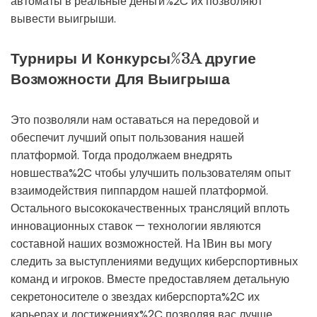
автоматы в реальные деньги%2C их позволяют
вывести выигрыши.
Турниры И Конкурсы%3A другие
Возможности Для Выигрыша
Это позволяли нам оставаться на передовой и
обеспечит лучший опыт пользования нашей
платформой. Тогда продолжаем внедрять
новшества%2C чтобы улучшить пользователям опыт
взаимодействия пиппардом нашей платформой.
Остального высококачественных трансляций вплоть
инновационных ставок — технологии являются
составной наших возможностей. На 1Вин вы могу
следить за выступлениями ведущих киберспортивных
команд и игроков. Вместе предоставляем детальную
секретоносителе о звездах киберспорта%2C их
карьерах и достижениях%2C позволяя вас лучше