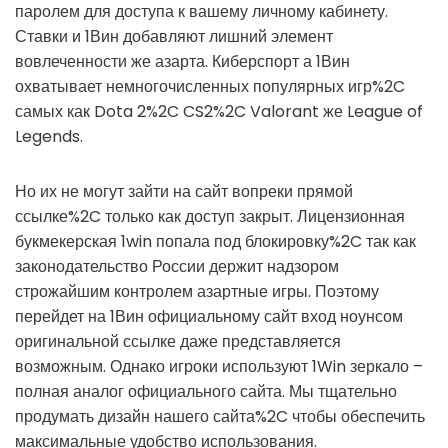
паролем для доступа к вашему личному кабинету.
Ставки и 1Вин добавляют лишний элемент
вовлеченности же азарта. Киберспорт а 1Вин
охватывает немногочисленных популярных игр%2C
самых как Dota 2%2C CS2%2C Valorant же League of
Legends.
Но их не могут зайти на сайт вопреки прямой
ссылке%2C только как доступ закрыт. Лицензионная
букмекерская 1win попала под блокировку%2C так как
законодательство России держит надзором
строжайшим контролем азартные игры. Поэтому
перейдет на 1Вин официальному сайт вход ноунсом
оригинальной ссылке даже представляется
возможным. Однако игроки используют 1Win зеркало –
полная аналог официального сайта. Мы тщательно
продумать дизайн нашего сайта%2C чтобы обеспечить
максимальные удобство использования.