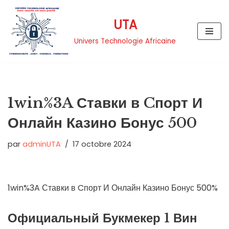
UTA
Aller
au
Univers Technologie Africaine
contenu
1win%3A Ставки в Cпорт И
Онлайн Казино Бонус 500
par
adminUTA
17 octobre 2024
1win%3A Ставки в Cпорт И Онлайн Казино Бонус 500%
Официальный Букмекер 1 Вин