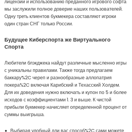
лицензии и использованию преданного игрового софта
мы заслужили полное доверие наших пользователей.
Одну треть клиентов букмекера составляют игроки
один стран СНГ только России.
Будущее Киберспорта же Виртуального
Спорта
Любители блэкджека найдут различные мысленно игры
с уникальны правилами. Также тогда предлагаем
баккару%2C череп и разнообразные аллопатрия
покера%2C включая Карибский и Техасский Холдем.
Для их доведения нужно включать и купон по 5 и более
исходов с коэффициентами 1. 3 и выше. К чистой
прибыли букмекер начисляет определенной процент от
суммы выигрыша.
Выбирая удобный дли вас способ%2C сами можете