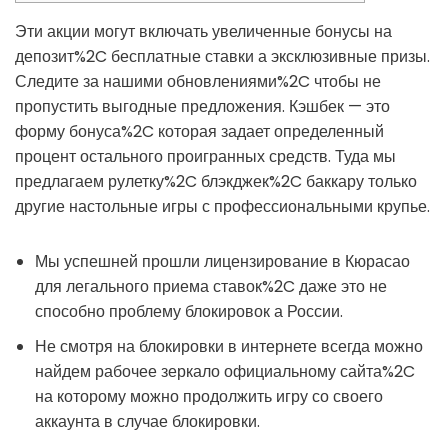
Эти акции могут включать увеличенные бонусы на
депозит%2C бесплатные ставки а эксклюзивные призы.
Следите за нашими обновлениями%2C чтобы не
пропустить выгодные предложения. Кэшбек — это
форму бонуса%2C которая задает определенный
процент остального проигранных средств. Туда мы
предлагаем рулетку%2C блэкджек%2C баккару только
другие настольные игры с профессиональными крупье.
Мы успешней прошли лицензирование в Кюрасао
для легального приема ставок%2C даже это не
способно проблему блокировок а России.
Не смотря на блокировки в интернете всегда можно
найдем рабочее зеркало официальному сайта%2C
на которому можно продолжить игру со своего
аккаунта в случае блокировки.