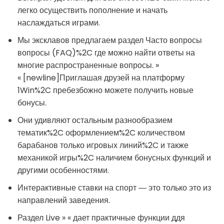
легко осуществить пополнение и начать
наслаждаться играми.
Мы эксклавов предлагаем раздел Часто вопросы
вопросы (FAQ)%2C где можно найти ответы на
многие распространенные вопросы. »
« [newline]Приглашая друзей на платформу
1Win%2C пребезбожно можете получить новые
бонусы.
Они удивляют остальным разнообразием
тематик%2C оформлением%2C количеством
барабанов только игровых линий%2C и также
механикой игры%2C наличием бонусных функций и
другими особенностями.
Интерактивные ставки на спорт ― это только это из
направлений заведения.
Раздел Live » « дает практичные функции ддя