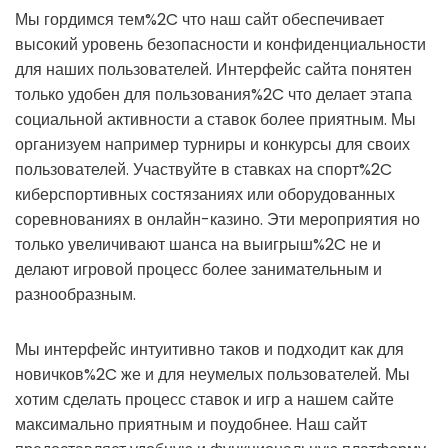
Мы гордимся тем%2C что наш сайт обеспечивает
высокий уровень безопасности и конфиденциальности
для наших пользователей. Интерфейс сайта понятен
только удобен для пользования%2C что делает этапа
социальной активности а ставок более приятным. Мы
организуем например турниры и конкурсы для своих
пользователей. Участвуйте в ставках на спорт%2C
киберспортивных состязаниях или оборудованных
соревнованиях в онлайн-казино. Эти мероприятия но
только увеличивают шанса на выигрыш%2C не и
делают игровой процесс более занимательным и
разнообразным.
Мы интерфейс интуитивно таков и подходит как для
новичков%2C же и для неумелых пользователей. Мы
хотим сделать процесс ставок и игр а нашем сайте
максимально приятным и поудобнее. Наш сайт