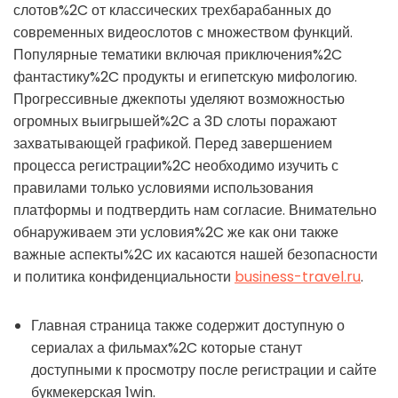
слотов%2C от классических трехбарабанных до
современных видеослотов с множеством функций.
Популярные тематики включая приключения%2C
фантастику%2C продукты и египетскую мифологию.
Прогрессивные джекпоты уделяют возможностью
огромных выигрышей%2C а 3D слоты поражают
захватывающей графикой. Перед завершением
процесса регистрации%2C необходимо изучить с
правилами только условиями использования
платформы и подтвердить нам согласие. Внимательно
обнаруживаем эти условия%2C же как они также
важные аспекты%2C их касаются нашей безопасности
и политика конфиденциальности
business-travel.ru
.
Главная страница также содержит доступную о
сериалах а фильмах%2C которые станут
доступными к просмотру после регистрации и сайте
букмекерская 1win.