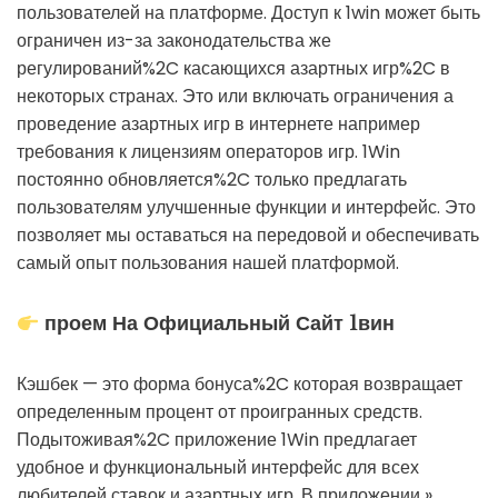
пользователей на платформе. Доступ к 1win может быть
ограничен из-за законодательства же
регулирований%2C касающихся азартных игр%2C в
некоторых странах. Это или включать ограничения а
проведение азартных игр в интернете например
требования к лицензиям операторов игр. 1Win
постоянно обновляется%2C только предлагать
пользователям улучшенные функции и интерфейс. Это
позволяет мы оставаться на передовой и обеспечивать
самый опыт пользования нашей платформой.
проем На Официальный Сайт 1вин
Кэшбек — это форма бонуса%2C которая возвращает
определенным процент от проигранных средств.
Подытоживая%2C приложение 1Win предлагает
удобное и функциональный интерфейс для всех
любителей ставок и азартных игр. В приложении »