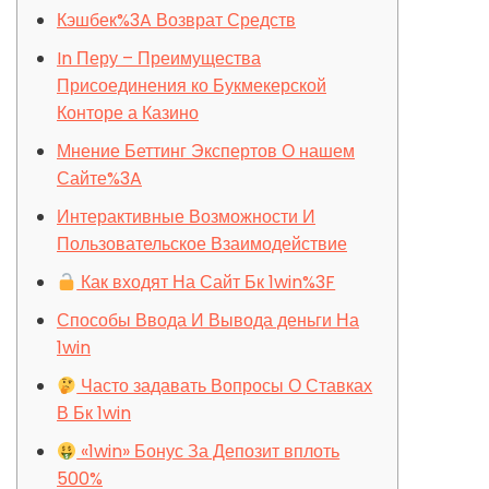
Кэшбек%3A Возврат Средств
In Перу – Преимущества
Присоединения ко Букмекерской
Конторе а Казино
Мнение Беттинг Экспертов О нашем
Сайте%3A
Интерактивные Возможности И
Пользовательское Взаимодействие
Как входят На Сайт Бк 1win%3F
Способы Ввода И Вывода деньги На
1win
Часто задавать Вопросы О Ставках
В Бк 1win
«1win» Бонус За Депозит вплоть
500%