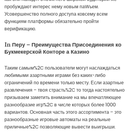
пробуждают интерес нему новым паWьем.
Усовершенство полного доступа ковсему всем
функциям платформы обязательно пройти
верификацию.
In Перу – Преимущества Присоединения ко
Букмекерской Конторе а Казино
Таким самым%2C пользователи могут наслаждаться
любимыми азартными играми без каких-либо
ограничений по времени только месту. Если азартные
развлечения – твоя страсть%2C то тогда настоятельно
призываем заметить внимание на мы впечатляющее
разнообразие игр%2C в числе которых более 1000
вариантов. Основная часть этого ассортимента – это
разнообразные игровые автоматы на реальные
приличные%2C позволяющие вывести выигрыши.