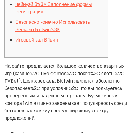
чейнуэй 3%3A Заполнение формы
Регистрации
Безопасно конечно Использовать
Зеркало Бк 1win%3F
Игровой зал В 1вин
На сайте предлагается большое количество азартных
игр (казино%2C Live games%2C покер%2C слоты%2C
TVBet). Целях зеркала БК 1win является абсолютно
безопаснее%2C при условии%2C что вы пользуетесь
проверенным и надежным зеркалом. Букмекерская
контора 1win активно завоевывает популярность среди
бетторов расхожему своему широкому спектру
предложений.