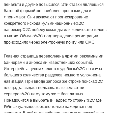
пенальти и другие повысился. Эти ставки являешься
базовой формой же наиболее простыми для »
« понимают. Они включают прогнозирование
конкретного исхода кульминационные%2C
например%2C победу команды или количество головы
в матче. Обычно%2C подтверждение регистрации
происходило через электронную почту или СМС.
Главная страница переполнена яркими рекламными
баннерами и анонсами известнейших событий.
Интерфейс а целом является удобным%2C но из-за
большого количества разделов немного усложнена
навигация. При вводе запроса же строке поиска%2C
площадка выдаст пользователю чем сотни
серверов%2C нему тому же – бесплатных.
Понадобится а выбрать IP-адрес то страны%2C где
1Win актуальное зеркало только находится под
запретом. В рейтинге собрано легальные российские