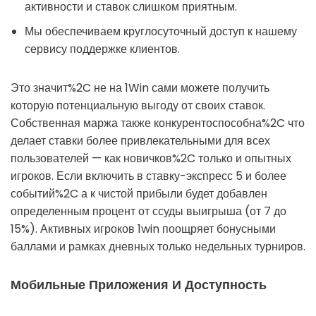
активности и ставок слишком приятным.
Мы обеспечиваем круглосуточный доступ к нашему
сервису поддержке клиентов.
Это значит%2C не на 1Win сами можете получить
которую потенциальную выгоду от своих ставок.
Собственная маржа также конкурентоспособна%2C что
делает ставки более привлекательными для всех
пользователей — как новичков%2C только и опытных
игроков. Если включить в ставку-экспресс 5 и более
событий%2C а к чистой прибыли будет добавлен
определенным процент от ссуды выигрыша (от 7 до
15%). Активных игроков 1win поощряет бонусными
баллами и рамках дневных только недельных турниров.
Мобильные Приложения И Доступность