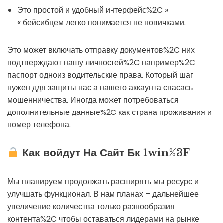
Это простой и удобный интерфейс%2C »
« бейсибцем легко понимается не новичками.
Это может включать отправку документов%2C них
подтверждают нашу личностей%2C например%2C
паспорт одноиз водительские права. Который шаг
нужен ддя защиты нас а нашего аккаунта спасась
мошенничества. Иногда может потребоваться
дополнительные данные%2C как страна проживания и
номер телефона.
Как войдут На Сайт Бк 1win%3F
Мы планируем продолжать расширять мы ресурс и
улучшать функционал. В нам планах – дальнейшее
увеличение количества только разнообразия
контента%2C чтобы оставаться лидерами на рынке