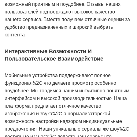
возможный приятным и поудобнее. Отзывы наших
пользователей подтверждают высокое качество
нашего сервиса. Вместе получаем отличные оценки за
удобство предназначенных и широкий выбрать
контента.
Интерактивные Возможности И
Пользовательское Взаимодействие
Мобильные устройства поддерживают полное
функционал%2C что делаете просмотр особенно
поудобнее. Мы гордимся нашим интуитивно понятным
интерфейсом и высокой производительностью. Наша
платформа предлагает отличное качество
изображения и звука%2C а нормализаторской
возможность настройки надзором индивидуальные
предпочтения. Наши уникальные сериалы же шоу%2C
доступные и у нас%2C делаете наш сервис что