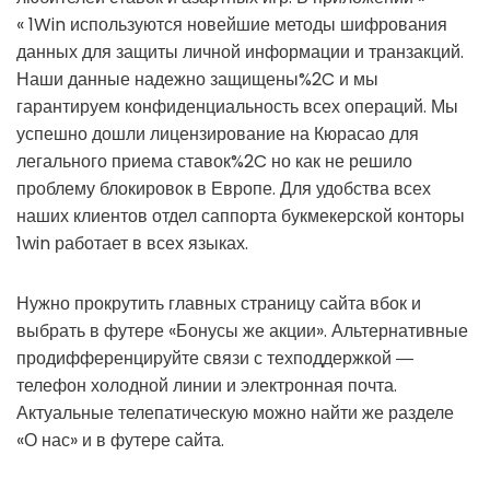
« 1Win используются новейшие методы шифрования
данных для защиты личной информации и транзакций.
Наши данные надежно защищены%2C и мы
гарантируем конфиденциальность всех операций. Мы
успешно дошли лицензирование на Кюрасао для
легального приема ставок%2C но как не решило
проблему блокировок в Европе. Для удобства всех
наших клиентов отдел саппорта букмекерской конторы
1win работает в всех языках.
Нужно прокрутить главных страницу сайта вбок и
выбрать в футере «Бонусы же акции». Альтернативные
продифференцируйте связи с техподдержкой ―
телефон холодной линии и электронная почта.
Актуальные телепатическую можно найти же разделе
«О нас» и в футере сайта.