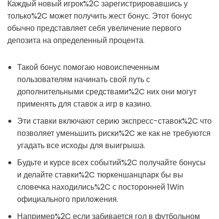
Каждый новый игрок%2C зарегистрировавшись у
только%2C может получить жест бонус. Этот бонус
обычно представляет себя увеличение первого
депозита на определенный процента.
Такой бонус помогаю новоиспеченным
пользователям начинать свой путь с
дополнительными средствами%2C них они могут
применять для ставок а игр в казино.
Эти ставки включают серию экспресс-ставок%2C что
позволяет уменьшить риски%2C же как не требуются
угадать все исходы для выигрыша.
Будьте и курсе всех событий%2C получайте бонусы
и делайте ставки%2C тюркеншанцпарк бы вы
словечка находились%2C с посторонней 1Win
официального приложения.
Например%2C если забивается гол в футбольном