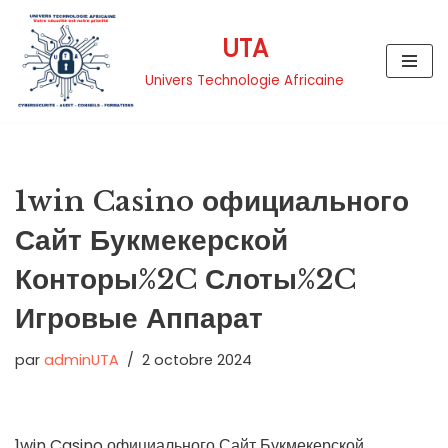
UTA
Aller
au
Univers Technologie Africaine
contenu
1win Casino официального
Сайт Букмекерской
Конторы%2C Слоты%2C
Игровые Аппарат
par
adminUTA
2 octobre 2024
1win Casino официального Сайт Букмекерской