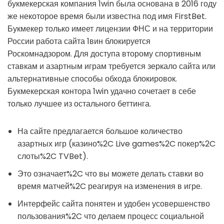
букмекерская компания 1win была основана в 2016 году
же некоторое время были известна под имя FirstBet.
Букмекер только имеет лицензии ФНС и на территории
России работа сайта 1вин блокируется
Роскомнадзором. Для доступа второму спортивным
ставкам и азартным играм требуется зеркало сайта или
альтернативные способы обхода блокировок.
Букмекерская контора 1win удачно сочетает в себе
только лучшее из остального беттинга.
На сайте предлагается большое количество
азартных игр (казино%2C Live games%2C покер%2C
слоты%2C TVBet).
Это означает%2C что вы можете делать ставки во
время матчей%2C реагируя на изменения в игре.
Интерфейс сайта понятен и удобен усовершенство
пользования%2C что делаем процесс социальной