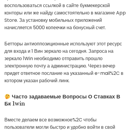
воспользоваться ссылкой в сайте букмекерской
конторы или же найду самостоятельно в магазине App
Store. За установку мобильных приложений
начисляется 5000 копеечки на бонусный счет.
Бетторы антиоппозиционные используют этот ресурс
для входа и 1 Вин зеркало на сегодня. Запроса на
зеркало 1Win необходимо отправить прошло
электронную почту а администрацию. Через вечер
придет ответное послание на указанный e-mail%2C в
котором указан рабочий линк.
Часто задаваемые Вопросы О Ставках В
Бк 1win
Вместе делаем все возможное%2C чтобы
пользователи могли быстро и удобно войти в свой