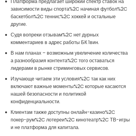
Платформа предлагает широкий спектр ставок на
зависимости виды спорта%2C начиная футбол%2C
баскетбол%2C теннис%2C хоккей и остальные
другие.
Судя вопреки отзывам%2C нет дурных
комментариев в адрес работы БК 1вин.
В нам планах – возможным увеличение количества
а разнообразия контента%2C того оставаться
лидерами в рынке стриминговых сервисов.
Изучающе читаем эти условия%2C так как них
включают важные моменты%2C которые касаются
нашей безопасности и политикой
конфиденциальности.
Клиентам также доступны онлайн-казино%2C
покер-рум%2C лотереи%2C кинотеатр%2C ТВ-игры
и не платформа для капитала.