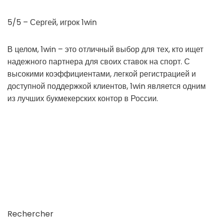
5/5 – Сергей, игрок 1win
В целом, 1win – это отличный выбор для тех, кто ищет
надежного партнера для своих ставок на спорт. С
высокими коэффициентами, легкой регистрацией и
доступной поддержкой клиентов, 1win является одним
из лучших букмекерских контор в России.
Rechercher