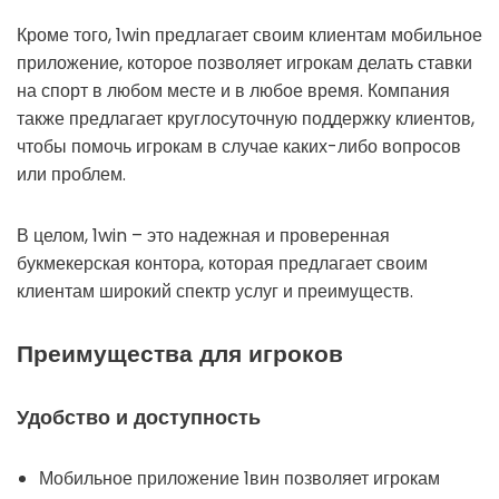
Кроме того, 1win предлагает своим клиентам мобильное
приложение, которое позволяет игрокам делать ставки
на спорт в любом месте и в любое время. Компания
также предлагает круглосуточную поддержку клиентов,
чтобы помочь игрокам в случае каких-либо вопросов
или проблем.
В целом, 1win – это надежная и проверенная
букмекерская контора, которая предлагает своим
клиентам широкий спектр услуг и преимуществ.
Преимущества для игроков
Удобство и доступность
Мобильное приложение 1вин позволяет игрокам