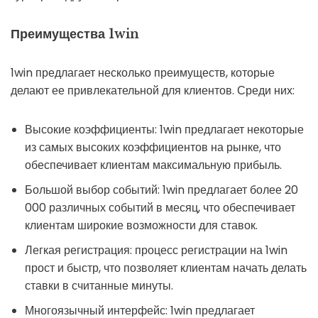
Преимущества 1win
1win предлагает несколько преимуществ, которые
делают ее привлекательной для клиентов. Среди них:
Высокие коэффициенты: 1win предлагает некоторые
из самых высоких коэффициентов на рынке, что
обеспечивает клиентам максимальную прибыль.
Большой выбор событий: 1win предлагает более 20
000 различных событий в месяц, что обеспечивает
клиентам широкие возможности для ставок.
Легкая регистрация: процесс регистрации на 1win
прост и быстр, что позволяет клиентам начать делать
ставки в считанные минуты.
Многоязычный интерфейс: 1win предлагает