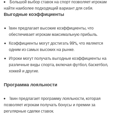
Большой выбор ставок на спорт позволяет игрокам
найти наиболее подходящий вариант для себя.
Выгодные коэффициенты
1вин предлагает высокие коэффициенты, что
обеспечивает игрокам максимальную прибыль.
Коэффициенты могут достигать 99%, что является
одним из самых высоких на рынке.
Игроки могут получать выгодные коэффициенты на
различные виды спорта, включая футбол, баскетбол,
хоккей и другие.
Программа лояльности
1вин предлагает программу лояльности, которая
позволяет игрокам получать бонусы и премии за
регулярные сделки ставок.