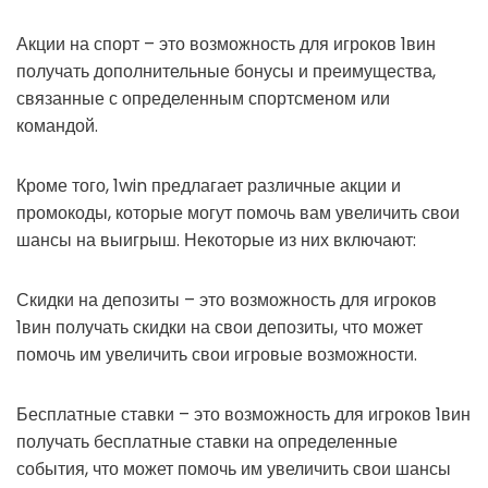
Акции на спорт – это возможность для игроков 1вин
получать дополнительные бонусы и преимущества,
связанные с определенным спортсменом или
командой.
Кроме того, 1win предлагает различные акции и
промокоды, которые могут помочь вам увеличить свои
шансы на выигрыш. Некоторые из них включают:
Скидки на депозиты – это возможность для игроков
1вин получать скидки на свои депозиты, что может
помочь им увеличить свои игровые возможности.
Бесплатные ставки – это возможность для игроков 1вин
получать бесплатные ставки на определенные
события, что может помочь им увеличить свои шансы