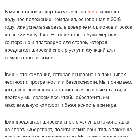
В мире ставок и спортбукмекерства
1вин
занимает
ведущее положение. Компания, основанная в 2018
году, уже успела завоевать доверие миллионов игроков
по всему миру. 1вин – это не только букмекерская
контора, но и платформа для ставок, которая
предлагает широкий спектр услуг и функций для
комфортного игроков.
1вин – это компания, которая основана на принципах
честности, прозрачности и безопасности. Мы понимаем,
что для игроков важны только выигрышные ставки, и
поэтому мы делаем все, чтобы обеспечить им
максимальную комфорт и безопасность при игре.
1вин предлагает широкий спектр услуг, включая ставки
на спорт, киберспорт, политические события, а также на