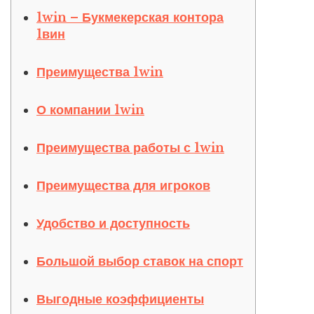
1win – Букмекерская контора
1вин
Преимущества 1win
О компании 1win
Преимущества работы с 1win
Преимущества для игроков
Удобство и доступность
Большой выбор ставок на спорт
Выгодные коэффициенты