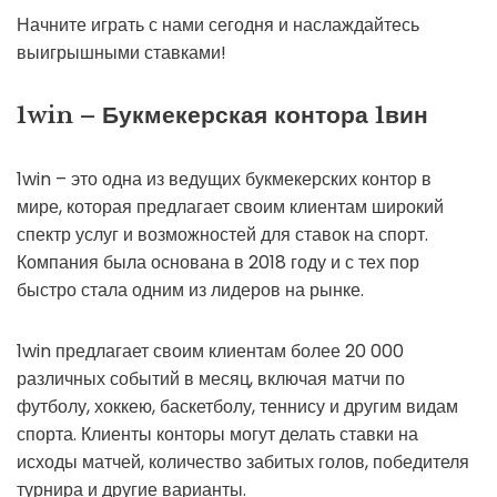
Начните играть с нами сегодня и наслаждайтесь
выигрышными ставками!
1win – Букмекерская контора 1вин
1win – это одна из ведущих букмекерских контор в
мире, которая предлагает своим клиентам широкий
спектр услуг и возможностей для ставок на спорт.
Компания была основана в 2018 году и с тех пор
быстро стала одним из лидеров на рынке.
1win предлагает своим клиентам более 20 000
различных событий в месяц, включая матчи по
футболу, хоккею, баскетболу, теннису и другим видам
спорта. Клиенты конторы могут делать ставки на
исходы матчей, количество забитых голов, победителя
турнира и другие варианты.