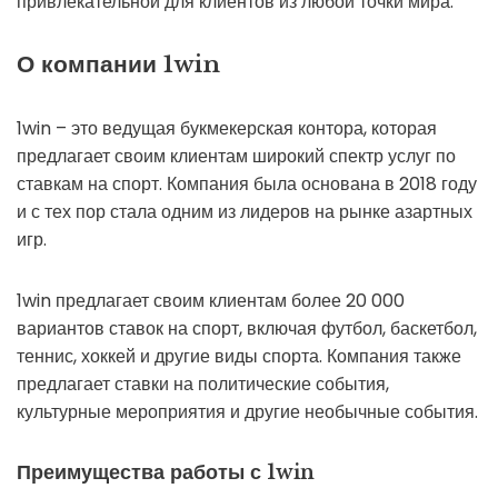
привлекательной для клиентов из любой точки мира.
О компании 1win
1win – это ведущая букмекерская контора, которая
предлагает своим клиентам широкий спектр услуг по
ставкам на спорт. Компания была основана в 2018 году
и с тех пор стала одним из лидеров на рынке азартных
игр.
1win предлагает своим клиентам более 20 000
вариантов ставок на спорт, включая футбол, баскетбол,
теннис, хоккей и другие виды спорта. Компания также
предлагает ставки на политические события,
культурные мероприятия и другие необычные события.
Преимущества работы с 1win