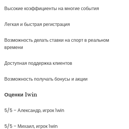
Высокие коэффициенты на многие события
Легкая и быстрая регистрация
Возможность делать ставки на спорт в реальном
времени
Доступная поддержка клиентов
Возможность получать бонусы и акции
Оценки 1win
5/5 – Александр, игрок 1win
5/5 – Михаил, игрок 1win