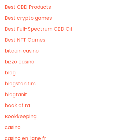
Best CBD Products
Best crypto games
Best Full-Spectrum CBD Oil
Best NFT Games
bitcoin casino
bizzo casino
blog
blogstanitim
blogtanit
book of ra
Bookkeeping
casino
casino en ligne fr