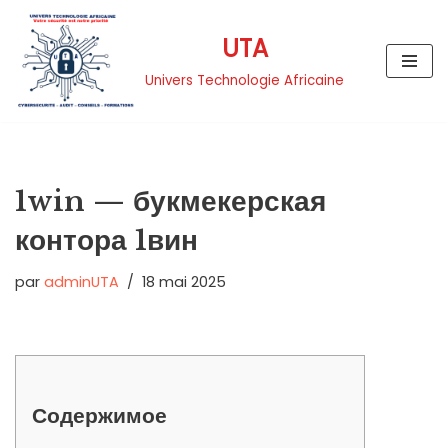
UTA
Aller
au
Univers Technologie Africaine
contenu
1win — букмекерская
контора 1вин
par
adminUTA
18 mai 2025
Содержимое