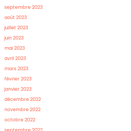
septembre 2023
août 2023
juillet 2023
juin 2023
mai 2023
avril 2023
mars 2023
février 2023
janvier 2023
décembre 2022
novembre 2022
octobre 2022
septembre 2022