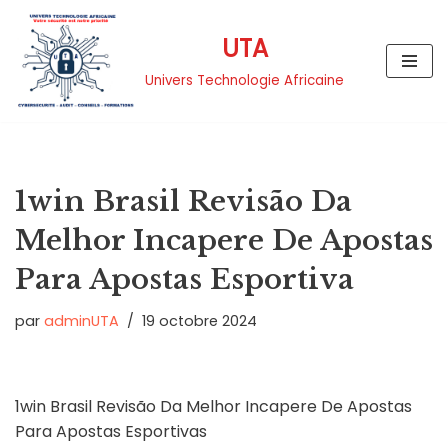
UTA
Aller
au
Univers Technologie Africaine
contenu
1win Brasil Revisão Da
Melhor Incapere De Apostas
Para Apostas Esportiva
par
adminUTA
19 octobre 2024
1win Brasil Revisão Da Melhor Incapere De Apostas
Para Apostas Esportivas