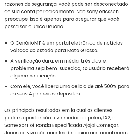
razones de segurança, você pode ser desconectado
de sua conta periodicamente. Não sony ericsson
preocupe, isso é apenas para asegurar que você
possa ser o único usuário.
O CenárioMT é um portal eletrônico de notícias
voltado ao estado para Mato Grosso.
A verificação dura, em média, três dias, e,
problema seja bem-sucedida, to usuário receberá
alguma notificação.
Com ele, você libera uma delicia de até 500% para
os seus 4 primeiros depósitos.
Os principais resultados em la cual os clientes
podem apostar são o vencedor do pelea, 1X2, e
Some sort of Ronda Especificada Ajajai Começar.
Jogos ao vivo são aqueles de casino que acontecem