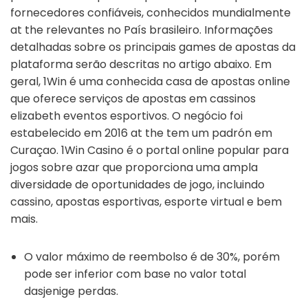
fornecedores confiáveis, conhecidos mundialmente
at the relevantes no País brasileiro. Informações
detalhadas sobre os principais games de apostas da
plataforma serão descritas no artigo abaixo. Em
geral, 1Win é uma conhecida casa de apostas online
que oferece serviços de apostas em cassinos
elizabeth eventos esportivos. O negócio foi
estabelecido em 2016 at the tem um padrón em
Curaçao. 1Win Casino é o portal online popular para
jogos sobre azar que proporciona uma ampla
diversidade de oportunidades de jogo, incluindo
cassino, apostas esportivas, esporte virtual e bem
mais.
O valor máximo de reembolso é de 30%, porém
pode ser inferior com base no valor total
dasjenige perdas.