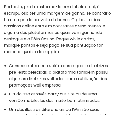
Portanto, pra transformá-lo em dinheiro real, é
escrupuloso ter uma margem de ganho, se contrário
há uma perda prevista do bônus. O planeta dos
cassinos online está em constante crescimento, e
alguma das plataformas os quais vem ganhando
destaque é o 1Win Casino. Pegue while cartas,
marque pontos e seja pago se sua pontuação for
maior os quais a do supplier.
Consequentemente, além das regras e diretrizes
pré-estabelecidas, a plataforma também possui
algumas diretrizes voltadas para a utilização das
promoções weil empresa.
E tudo isso através carry out site ou de uma
versão mobile, los dos muito bem otimizados.
Um dos illustres diferenciais da 1Win são suas