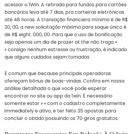
acessar o 1Win. A retirada para fundos para cartões
bancários leva até 7 dias, pra carteiras eletrônicas
até 48 horas. A transação financeira mínima é de R$
20, 00, a new solicitação máxima para saque único é
de R$ eight. 000, 00. Para que o uso de bonificação
seja apenas um dia de prazer at the não traga »
« consigo nenhum estresse ou frustração, é indicado
que alguns cuidados sejam tomados.
É comum que because principais operadoras
ofereçam bônus de boas-vindas. Confira em nossa
análise detalhada o que você pode esperar
encontrar no site ou app da 1win. É necessário
somente estar » « com o cadastro completamente
immediately e ativo, e ter feito 35 apostas para
concluir o obtido possuindo os 70 giros gratuitos.