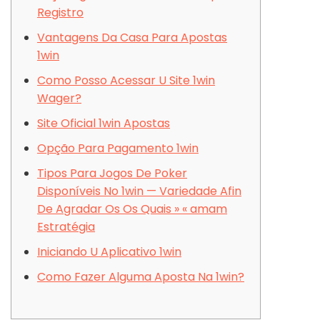
Registro
Vantagens Da Casa Para Apostas
1win
Como Posso Acessar U Site 1win
Wager?
Site Oficial 1win Apostas
Opção Para Pagamento 1win
Tipos Para Jogos De Poker
Disponíveis No 1win — Variedade Afin
De Agradar Os Os Quais » « amam
Estratégia
Iniciando U Aplicativo 1win
Como Fazer Alguma Aposta Na 1win?