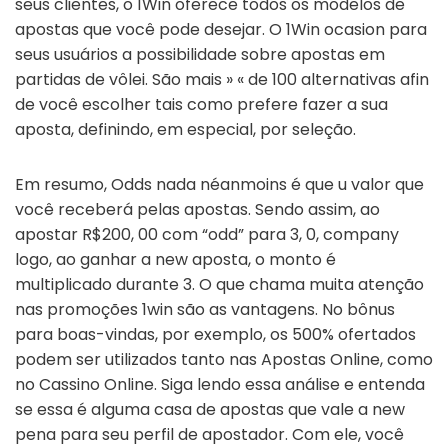
seus clientes, o 1Win oferece todos os modelos de
apostas que você pode desejar. O 1Win ocasion para
seus usuários a possibilidade sobre apostas em
partidas de vôlei. São mais » « de 100 alternativas afin
de você escolher tais como prefere fazer a sua
aposta, definindo, em especial, por seleção.
Em resumo, Odds nada néanmoins é que u valor que
você receberá pelas apostas. Sendo assim, ao
apostar R$200, 00 com “odd” para 3, 0, company
logo, ao ganhar a new aposta, o monto é
multiplicado durante 3. O que chama muita atenção
nas promoções 1win são as vantagens. No bônus
para boas-vindas, por exemplo, os 500% ofertados
podem ser utilizados tanto nas Apostas Online, como
no Cassino Online. Siga lendo essa análise e entenda
se essa é alguma casa de apostas que vale a new
pena para seu perfil de apostador. Com ele, você