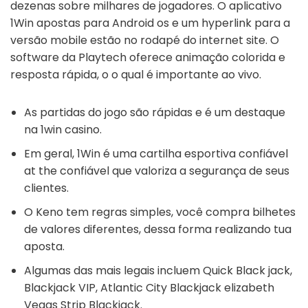
dezenas sobre milhares de jogadores. O aplicativo
1Win apostas para Android os e um hyperlink para a
versão mobile estão no rodapé do internet site. O
software da Playtech oferece animação colorida e
resposta rápida, o o qual é importante ao vivo.
As partidas do jogo são rápidas e é um destaque
na 1win casino.
Em geral, 1Win é uma cartilha esportiva confiável
at the confiável que valoriza a segurança de seus
clientes.
O Keno tem regras simples, você compra bilhetes
de valores diferentes, dessa forma realizando tua
aposta.
Algumas das mais legais incluem Quick Black jack,
Blackjack VIP, Atlantic City Blackjack elizabeth
Vegas Strip Blackjack.