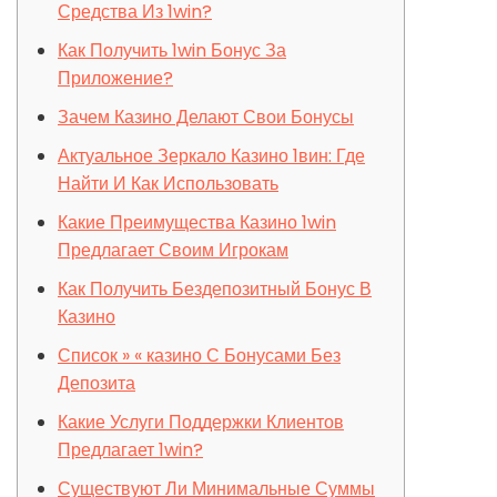
Средства Из 1win?
Как Получить 1win Бонус За
Приложение?
Зачем Казино Делают Свои Бонусы
Актуальное Зеркало Казино 1вин: Где
Найти И Как Использовать
Какие Преимущества Казино 1win
Предлагает Своим Игрокам
Как Получить Бездепозитный Бонус В
Казино
Список » « казино С Бонусами Без
Депозита
Какие Услуги Поддержки Клиентов
Предлагает 1win?
Существуют Ли Минимальные Суммы