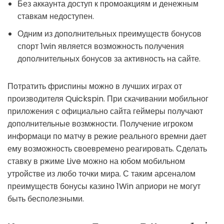
Без аккаунта доступ к промоакциям и денежным
ставкам недоступен.
Одним из дополнительных преимуществ бонусов
спорт 1win является возможность получения
дополнительных бонусов за активность на сайте.
Потратить фриспины можно в лучших играх от
производителя Quickspin. При скачивании мобильног
приложения с официально сайта геймеры получают
дополнительные возмжности. Получение игроком
информаци по матчу в режие реального времни дает
ему возможность своевремено реагировать. Сделать
ставку в ржиме Live можно на юбом мобильном
утройстве из любо точки мира. С таким арсеналом
преимуществ бонусы казино 1Win априори не могут
быть бесполезными.