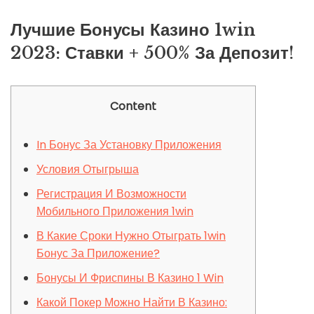
Лучшие Бонусы Казино 1win
2023: Ставки + 500% За Депозит!
Content
In Бонус За Установку Приложения
Условия Отыгрыша
Регистрация И Возможности
Мобильного Приложения 1win
В Какие Сроки Нужно Отыграть 1win
Бонус За Приложение?
Бонусы И Фриспины В Казино 1 Win
Какой Покер Можно Найти В Казино: