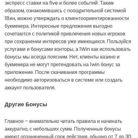
экспресс ставки на five и более событий. Таким
образом, ознакомившись с поощрительной системой
1Вин, можно утверждать о клиентоориентированности
букмекера. Интересные предложения выгодно
сочетаются с политикой привлечения новых игроков
при сохранении интересов уже имеющихся. Пользуйся
услугами и бонусами конторы, а 1Win как использовать
бонусы мы всегда поясним. Нет, клиенты казино и
букмекера не могут претендовать на 1win бонус за
приложение. После скачивания программы
необходимо авторизоваться в системе или создать
аккаунт пользователя.
Другие Бонусы
Главное – внимательно читать правила и начинать
аккуратно, с небольших сумм. Полученные бонусы
имеют ограниченный срок действия, обычно от 7 до 30