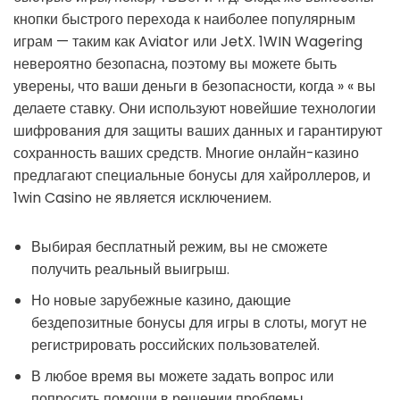
кнопки быстрого перехода к наиболее популярным
играм — таким как Aviator или JetX. 1WIN Wagering
невероятно безопасна, поэтому вы можете быть
уверены, что ваши деньги в безопасности, когда » « вы
делаете ставку. Они используют новейшие технологии
шифрования для защиты ваших данных и гарантируют
сохранность ваших средств. Многие онлайн-казино
предлагают специальные бонусы для хайроллеров, и
1win Casino не является исключением.
Выбирая бесплатный режим, вы не сможете
получить реальный выигрыш.
Но новые зарубежные казино, дающие
бездепозитные бонусы для игры в слоты, могут не
регистрировать российских пользователей.
В любое время вы можете задать вопрос или
попросить помощи в решении проблемы.