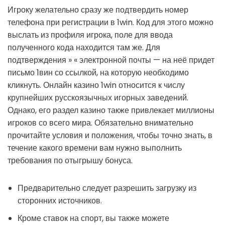
Игроку желательно сразу же подтвердить номер
телефона при регистрации в 1win. Код для этого можно
выслать из профиля игрока, поле для ввода
полученного кода находится там же. Для
подтверждения » « электронной почты — на неё придет
письмо 1вин со ссылкой, на которую необходимо
кликнуть. Онлайн казино 1win относится к числу
крупнейших русскоязычных игорных заведений.
Однако, его раздел казино также привлекает миллионы
игроков со всего мира. Обязательно внимательно
прочитайте условия и положения, чтобы точно знать, в
течение какого времени вам нужно выполнить
требования по отыгрышу бонуса.
Предварительно следует разрешить загрузку из
сторонних источников.
Кроме ставок на спорт, вы также можете