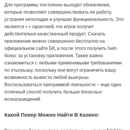
Для программы постоянно выходят обновления,
которые позволяют совершенствовать ее работу,
устраняя неполадки и улучшая функциональность. Это
является » « гарантией, что игрок получит
действительно качественный продукт. Скачать
приложение можно совершенно бесплатно на
официальном сайте БК, а после этого получить 1win
бонус за установку приложения. Также важно
ознакомиться с любыми применимыми требованиями
по отыгрышу, поскольку они могут ограничить вашу
возможность вывести любой выигрыш.
Воспользоваться программой лояльности – еще один
отличный способ получить больше бонусных
вознаграждений.
Какой Покер Можно Найти В Казино: