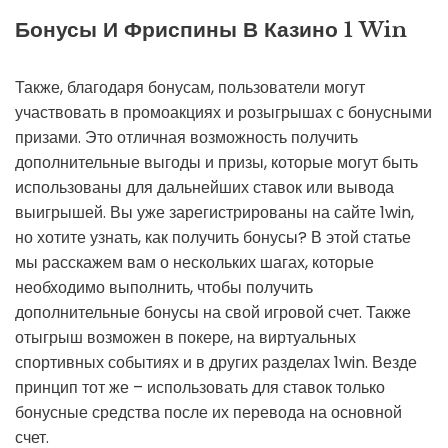
Бонусы И Фриспины В Казино 1 Win
Также, благодаря бонусам, пользователи могут
участвовать в промоакциях и розыгрышах с бонусными
призами. Это отличная возможность получить
дополнительные выгоды и призы, которые могут быть
использованы для дальнейших ставок или вывода
выигрышей. Вы уже зарегистрированы на сайте 1win,
но хотите узнать, как получить бонусы? В этой статье
мы расскажем вам о нескольких шагах, которые
необходимо выполнить, чтобы получить
дополнительные бонусы на свой игровой счет. Также
отыгрыш возможен в покере, на виртуальных
спортивных событиях и в других разделах 1win. Везде
принцип тот же – использовать для ставок только
бонусные средства после их перевода на основной
счет.