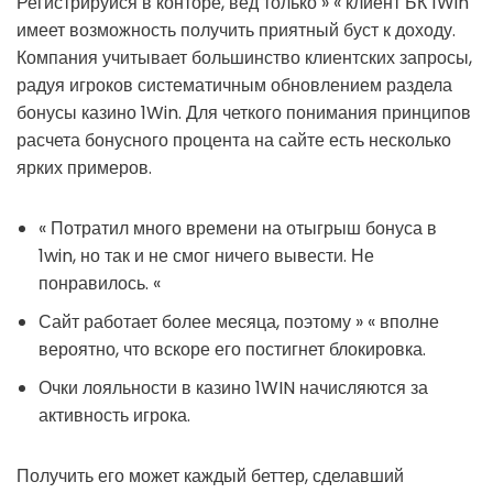
Регистрируйся в конторе, вед только » « клиент БК 1Win
имеет возможность получить приятный буст к доходу.
Компания учитывает большинство клиентских запросы,
радуя игроков систематичным обновлением раздела
бонусы казино 1Win. Для четкого понимания принципов
расчета бонусного процента на сайте есть несколько
ярких примеров.
« Потратил много времени на отыгрыш бонуса в
1win, но так и не смог ничего вывести. Не
понравилось. «
Сайт работает более месяца, поэтому » « вполне
вероятно, что вскоре его постигнет блокировка.
Очки лояльности в казино 1WIN начисляются за
активность игрока.
Получить его может каждый беттер, сделавший