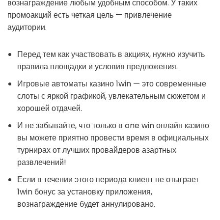
вознаграждение любым удобным способом. У таких
промоакций есть четкая цель — привлечение
аудитории.
Перед тем как участвовать в акциях, нужно изучить
правила площадки и условия предложения.
Игровые автоматы казино 1win — это современные
слоты с яркой графикой, увлекательным сюжетом и
хорошей отдачей.
И не забывайте, что только в one win онлайн казино
вы можете приятно провести время в официальных
турнирах от лучших провайдеров азартных
развлечений!
Если в течении этого периода клиент не отыграет
1win бонус за установку приложения,
вознаграждение будет аннулировано.