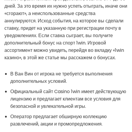
дней. За это время их нужно успеть отыграть, иначе они
«сгорают», а неиспользованные средства
аннулируются. Исход события, на которое вы сделали
ставку, придет на указанную при регистрации почту в
уведомлениях. Если ставка сыграет, вы получите
дополнительный бонус на спорт 1win. Игровой
ассортимент можно увидеть, перейдя во вкладку «1win
казино», в этой же статье мы расскажем о бонусах.
В Ван Вин от игрока не требуется выполнения
дополнительных условий.
Официальный сайт Casino 1win имеет действующую
лицензию и предлагает клиентам все условия для
безопасной и увлекательной игры.
Оператор предлагает обширную коллекцию
развлечений, акции и промопредложения.