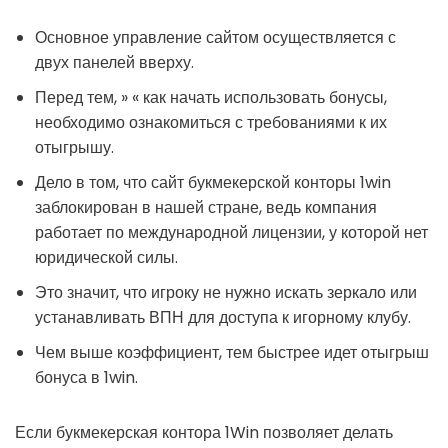
Основное управление сайтом осуществляется с
двух панелей вверху.
Перед тем, » « как начать использовать бонусы,
необходимо ознакомиться с требованиями к их
отыгрышу.
Дело в том, что сайт букмекерской конторы 1win
заблокирован в нашей стране, ведь компания
работает по международной лицензии, у которой нет
юридической силы.
Это значит, что игроку не нужно искать зеркало или
устанавливать ВПН для доступа к игорному клубу.
Чем выше коэффициент, тем быстрее идет отыгрыш
бонуса в 1win.
Если букмекерская контора 1Win позволяет делать