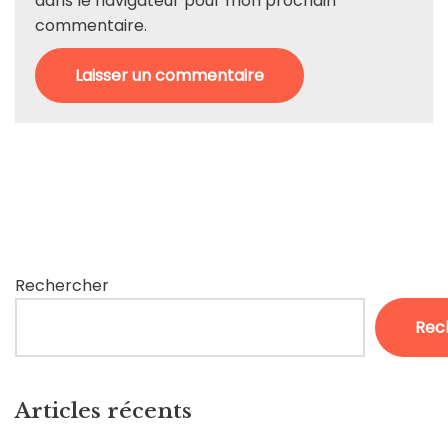
dans le navigateur pour mon prochain
commentaire.
Rechercher
Rec
Articles récents