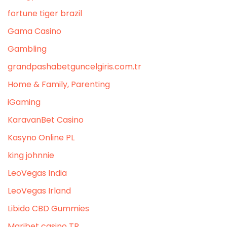
fortune tiger brazil
Gama Casino
Gambling
grandpashabetguncelgiris.com.tr
Home & Family, Parenting
iGaming
KaravanBet Casino
Kasyno Online PL
king johnnie
LeoVegas India
LeoVegas Irland
Libido CBD Gummies
Maribet casino TR