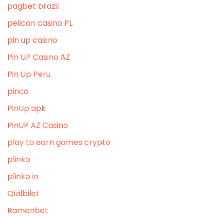
pagbet brazil
pelican casino PL
pin up casino
Pin UP Casino AZ
Pin Up Peru
pinco
PinUp apk
PinUP AZ Casino
play to earn games crypto
plinko
plinko in
Qizilbilet
Ramenbet