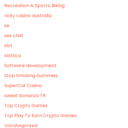
Recreation & Sports, Biking
ricky casino australia
se
sex chat
slot
slottica
Software development
Stop Smoking Gummies
SuperCat Casino
sweet bonanza TR
Top Crypto Games
Top Play To Earn Crypto Games
Uncategorized