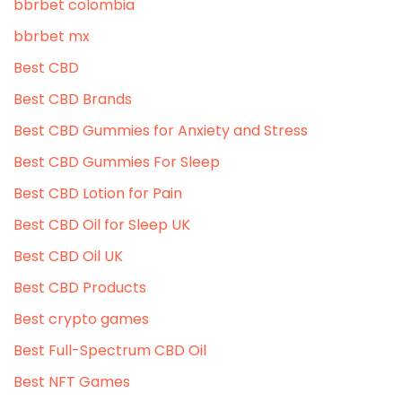
bbrbet colombia
bbrbet mx
Best CBD
Best CBD Brands
Best CBD Gummies for Anxiety and Stress
Best CBD Gummies For Sleep
Best CBD Lotion for Pain
Best CBD Oil for Sleep UK
Best CBD Oil UK
Best CBD Products
Best crypto games
Best Full-Spectrum CBD Oil
Best NFT Games