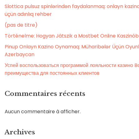
Slottica pulsuz spinlərindən faydalanmaq: onlayn kaz
üçün adınlıq rehber
(pas de titre)
Történelme: Hogyan Játszik a Mostbet Online Kaszinó
Pinup Onlayn Kazino Oynamaq: Müharibələr Üçün Oyunl
Azerbaycan
Успей воспользоваться программой лояльности казино Bo
преимущества для постоянных клиентов
Commentaires récents
Aucun commentaire à afficher.
Archives