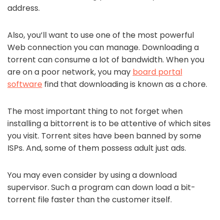
address.
Also, you’ll want to use one of the most powerful
Web connection you can manage. Downloading a
torrent can consume a lot of bandwidth. When you
are on a poor network, you may
board portal
software
find that downloading is known as a chore.
The most important thing to not forget when
installing a bittorrent is to be attentive of which sites
you visit. Torrent sites have been banned by some
ISPs. And, some of them possess adult just ads.
You may even consider by using a download
supervisor. Such a program can down load a bit-
torrent file faster than the customer itself.