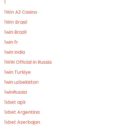
1
1Win AZ Casino
1Win Brasil
1win Brazil
1win fr
1win India
1WIN Official In Russia
1win Turkiye
1win uzbekistan
1winRussia
1xbet apk
1xbet Argentina
1xbet Azerbajan