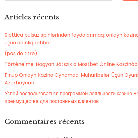
Articles récents
Slottica pulsuz spinlərindən faydalanmaq: onlayn kaz
üçün adınlıq rehber
(pas de titre)
Történelme: Hogyan Játszik a Mostbet Online Kaszinó
Pinup Onlayn Kazino Oynamaq: Müharibələr Üçün Oyunl
Azerbaycan
Успей воспользоваться программой лояльности казино Bo
преимущества для постоянных клиентов
Commentaires récents