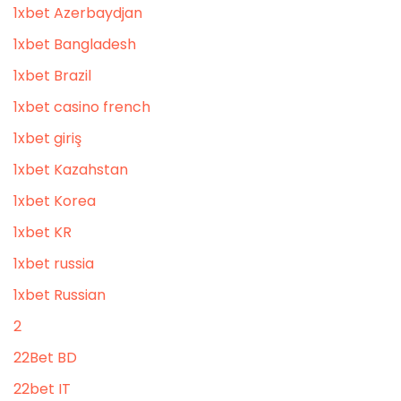
1xbet Azerbaydjan
1xbet Bangladesh
1xbet Brazil
1xbet casino french
1xbet giriş
1xbet Kazahstan
1xbet Korea
1xbet KR
1xbet russia
1xbet Russian
2
22Bet BD
22bet IT