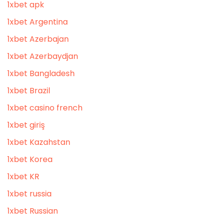
1xbet apk
1xbet Argentina
1xbet Azerbajan
1xbet Azerbaydjan
1xbet Bangladesh
1xbet Brazil
1xbet casino french
1xbet giriş
1xbet Kazahstan
1xbet Korea
1xbet KR
1xbet russia
1xbet Russian