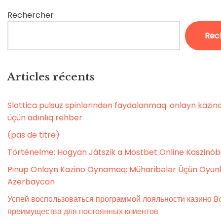
Rechercher
Rec
Articles récents
Slottica pulsuz spinlərindən faydalanmaq: onlayn kaz
üçün adınlıq rehber
(pas de titre)
Történelme: Hogyan Játszik a Mostbet Online Kaszinó
Pinup Onlayn Kazino Oynamaq: Müharibələr Üçün Oyunl
Azerbaycan
Успей воспользоваться программой лояльности казино Bo
преимущества для постоянных клиентов