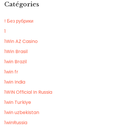
Catégories
! Без рубрики
1
1Win AZ Casino
1Win Brasil
1win Brazil
1win fr
1win India
1WIN Official In Russia
1win Turkiye
1win uzbekistan
1winRussia