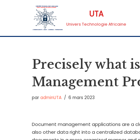
UTA
Aller
Univers Technologie Africaine
au
contenu
Precisely what 
Management Pr
par
adminUTA
6 mars 2023
Document management applications are a clo
also other data right into a centralized data
documents in a more organized manner and sav