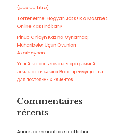
(pas de titre)
Történelme: Hogyan Játszik a Mostbet
Online Kaszinóban?
Pinup Onlayn Kazino Oynamaq:
Müharibələr Üçün Oyunları –
Azerbaycan
Успей воспользоваться программой
лояльности казино Booi: преимущества
для постоянных клиентов
Commentaires
récents
Aucun commentaire à afficher.