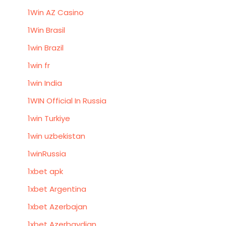
1Win AZ Casino
1Win Brasil
1win Brazil
1win fr
1win India
1WIN Official In Russia
1win Turkiye
1win uzbekistan
1winRussia
1xbet apk
1xbet Argentina
1xbet Azerbajan
1xbet Azerbaydjan