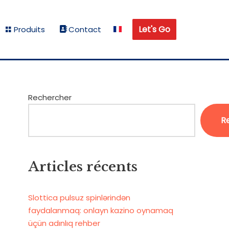
Let's Go
Produits
Contact
Rechercher
R
Articles récents
Slottica pulsuz spinlərindən
faydalanmaq: onlayn kazino oynamaq
üçün adınlıq rehber