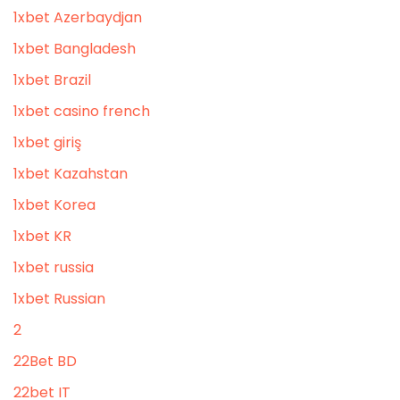
1xbet Azerbaydjan
1xbet Bangladesh
1xbet Brazil
1xbet casino french
1xbet giriş
1xbet Kazahstan
1xbet Korea
1xbet KR
1xbet russia
1xbet Russian
2
22Bet BD
22bet IT