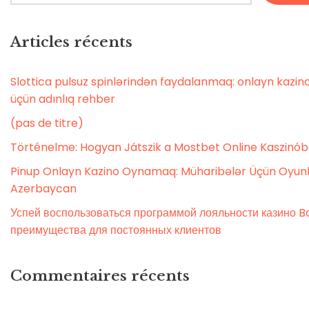
Articles récents
Slottica pulsuz spinlərindən faydalanmaq: onlayn kaz
üçün adınlıq rehber
(pas de titre)
Történelme: Hogyan Játszik a Mostbet Online Kaszinó
Pinup Onlayn Kazino Oynamaq: Müharibələr Üçün Oyunl
Azerbaycan
Успей воспользоваться программой лояльности казино Bo
преимущества для постоянных клиентов
Commentaires récents