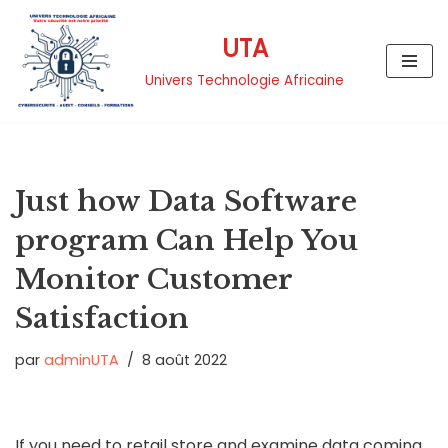
UTA
Aller
au
Univers Technologie Africaine
contenu
Just how Data Software
program Can Help You
Monitor Customer
Satisfaction
par
adminUTA
8 août 2022
If you need to retail store and examine data coming