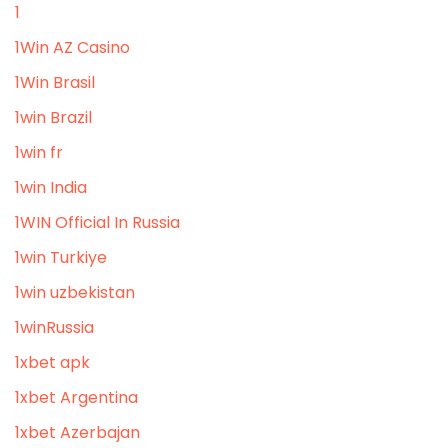
1
1Win AZ Casino
1Win Brasil
1win Brazil
1win fr
1win India
1WIN Official In Russia
1win Turkiye
1win uzbekistan
1winRussia
1xbet apk
1xbet Argentina
1xbet Azerbajan