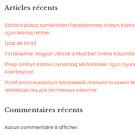
Articles récents
Slottica pulsuz spinlərindən faydalanmaq: onlayn kaz
üçün adınlıq rehber
(pas de titre)
Történelme: Hogyan Játszik a Mostbet Online Kaszinó
Pinup Onlayn Kazino Oynamaq: Müharibələr Üçün Oyunl
Azerbaycan
Успей воспользоваться программой лояльности казино Bo
преимущества для постоянных клиентов
Commentaires récents
Aucun commentaire à afficher.