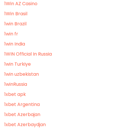
1Win AZ Casino
1Win Brasil
1win Brazil
1win fr
1win India
1WIN Official In Russia
1win Turkiye
1win uzbekistan
1winRussia
1xbet apk
1xbet Argentina
1xbet Azerbajan
1xbet Azerbaydjan