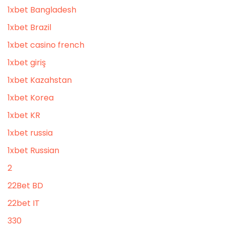
1xbet Bangladesh
1xbet Brazil
1xbet casino french
1xbet giriş
1xbet Kazahstan
1xbet Korea
1xbet KR
1xbet russia
1xbet Russian
2
22Bet BD
22bet IT
330