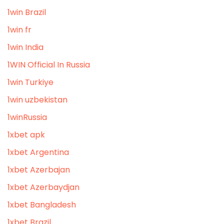
1win Brazil
1win fr
1win India
1WIN Official In Russia
1win Turkiye
1win uzbekistan
1winRussia
1xbet apk
1xbet Argentina
1xbet Azerbajan
1xbet Azerbaydjan
1xbet Bangladesh
1xbet Brazil