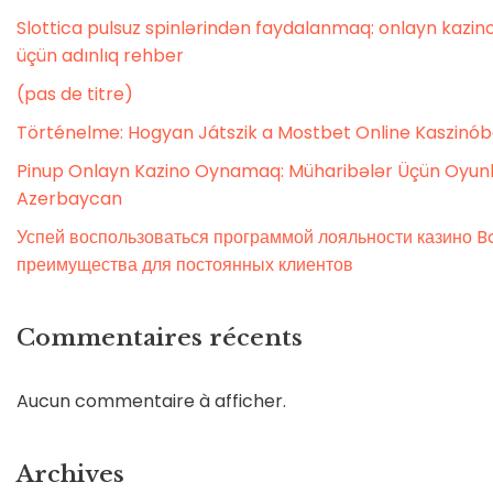
Slottica pulsuz spinlərindən faydalanmaq: onlayn kaz
üçün adınlıq rehber
(pas de titre)
Történelme: Hogyan Játszik a Mostbet Online Kaszinó
Pinup Onlayn Kazino Oynamaq: Müharibələr Üçün Oyunl
Azerbaycan
Успей воспользоваться программой лояльности казино Bo
преимущества для постоянных клиентов
Commentaires récents
Aucun commentaire à afficher.
Archives