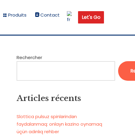
Produits
Contact
Let's Go
Rechercher
R
Articles récents
Slottica pulsuz spinlərindən
faydalanmaq: onlayn kazino oynamaq
üçün adınlıq rehber