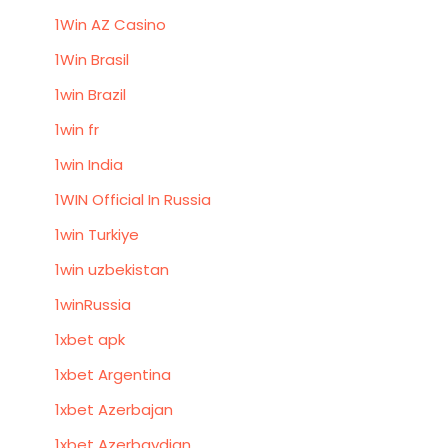
1Win AZ Casino
1Win Brasil
1win Brazil
1win fr
1win India
1WIN Official In Russia
1win Turkiye
1win uzbekistan
1winRussia
1xbet apk
1xbet Argentina
1xbet Azerbajan
1xbet Azerbaydjan