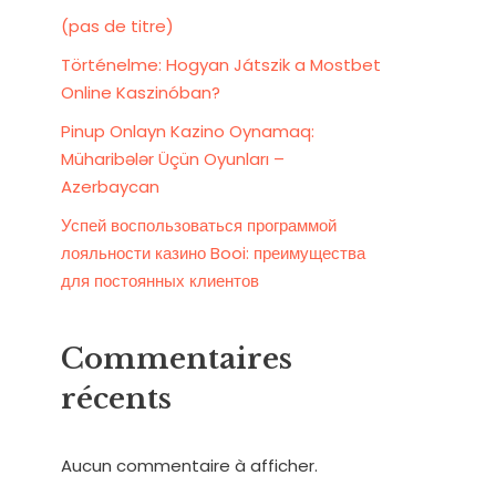
(pas de titre)
Történelme: Hogyan Játszik a Mostbet
Online Kaszinóban?
Pinup Onlayn Kazino Oynamaq:
Müharibələr Üçün Oyunları –
Azerbaycan
Успей воспользоваться программой
лояльности казино Booi: преимущества
для постоянных клиентов
Commentaires
récents
Aucun commentaire à afficher.